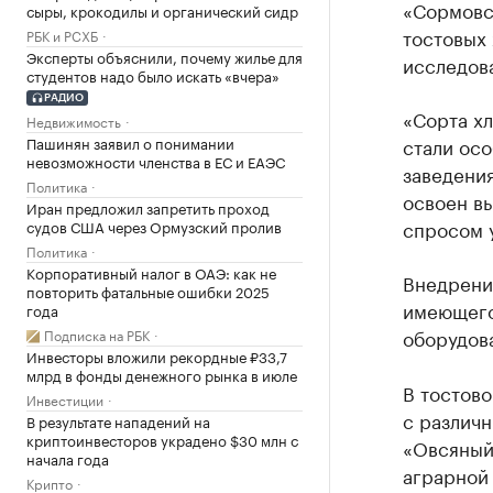
«Сормовс
сыры, крокодилы и органический сидр
тостовых
РБК и РСХБ
Эксперты объяснили, почему жилье для
исследов
студентов надо было искать «вчера»
РАДИО
«Сорта хл
Недвижимость
Пашинян заявил о понимании
стали осо
невозможности членства в ЕС и ЕАЭС
заведения
Политика
освоен вы
Иран предложил запретить проход
спросом у
судов США через Ормузский пролив
Политика
Корпоративный налог в ОАЭ: как не
Внедрени
повторить фатальные ошибки 2025
имеющего
года
оборудов
Подписка на РБК
Инвесторы вложили рекордные ₽33,7
млрд в фонды денежного рынка в июле
В тостово
Инвестиции
с различ
В результате нападений на
криптоинвесторов украдено $30 млн с
«Овсяный
начала года
аграрной 
Крипто