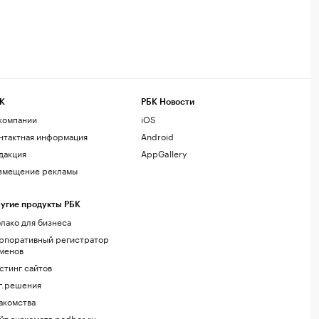
К
РБК Новости
компании
iOS
нтактная информация
Android
дакция
AppGallery
змещение рекламы
угие продукты РБК
лако для бизнеса
рпоративный регистратор
менов
стинг сайтов
г.решения
акомства
йт знакомств podbor.ru