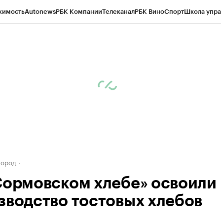
жимость
Autonews
РБК Компании
Телеканал
РБК Вино
Спорт
Школа упра
д
Стиль
Крипто
РБК Бизнес-среда
Дискуссионный клуб
Исследования
К
а контрагентов
Политика
Экономика
Бизнес
Технологии и медиа
Фина
город
Сормовском хлебе» освоили
зводство тостовых хлебов