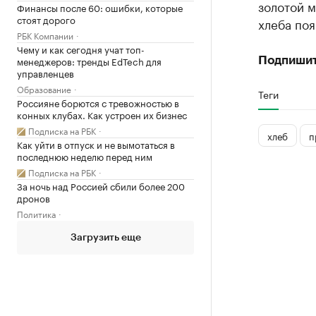
золотой м
Финансы после 60: ошибки, которые
стоят дорого
хлеба поя
РБК Компании
Чему и как сегодня учат топ-
менеджеров: тренды EdTech для
Подпишит
управленцев
Образование
Теги
Россияне борются с тревожностью в
конных клубах. Как устроен их бизнес
Подписка на РБК
хлеб
п
Как уйти в отпуск и не вымотаться в
последнюю неделю перед ним
Подписка на РБК
За ночь над Россией сбили более 200
дронов
Политика
Загрузить еще