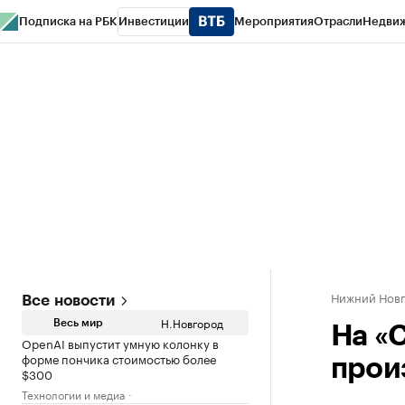
Подписка на РБК
Инвестиции
Мероприятия
Отрасли
Недви
РБК Курсы
РБК Life
Тренды
Визионеры
Национальные проекты
Горо
Газета
Спецпроекты СПб
Конференции СПб
Спецпроекты
Проверк
Нижний Нов
Все новости
Н.Новгород
Весь мир
На «
OpenAI выпустит умную колонку в
форме пончика стоимостью более
прои
$300
Технологии и медиа