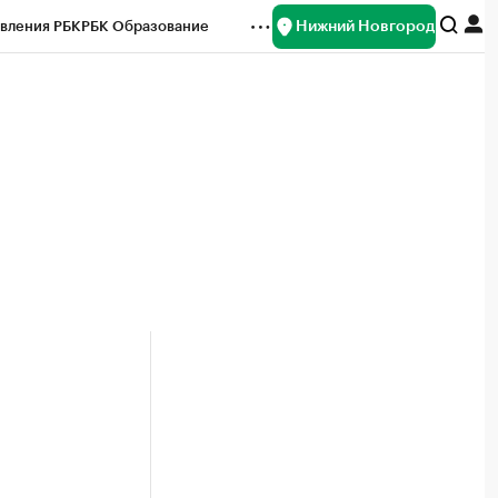
Нижний Новгород
вления РБК
РБК Образование
редитные рейтинги
Франшизы
нсы
Рынок наличной валюты