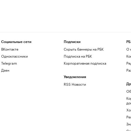
Социальные сети
Подписки
РБ
ВКонтакте
Скрыть баннеры на РБК
О 
Одноклассники
Подписка на РБК
Ко
Telegram
Корпоративная подписка
Ре
Дзен
Ра
Уведомления
RSS Новости
Др
Об
Ко
до
Хо
Ре
Зн
Са