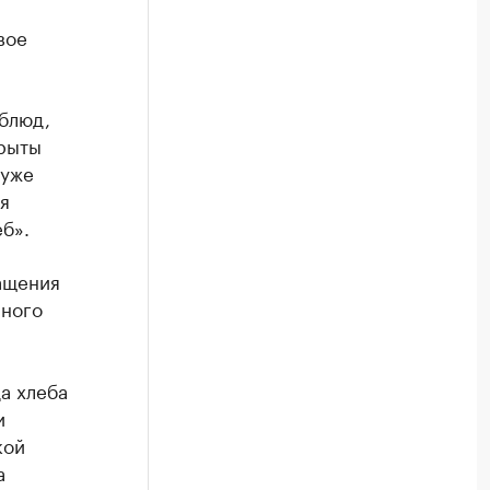
вое
блюд,
крыты
 уже
я
б».
ащения
рного
а хлеба
и
кой
а