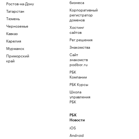
бизнеса
Ростов-на-Дону
Корпоративный
Татарстан
регистратор
Тюмень
доменов
Черноземье
Хостинг
сайтов
Кавказ
Рег.решения
Карелия
Знакомства
Мурманск
Сайт
Приморский
знакомств
край
podbor.ru
РБК
Компании
РБК Курсы
Школа
управления
РБК
РБК
Новости
iOS
Android