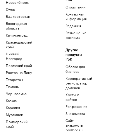
Новосибирск
О компании
Омск
Контактная
Башкортостан
информация
Вологодская
Редакция
область
Размещение
Калининград
рекламы
Краснодарский
край
Другие
Нижний
продукты
Новгород
РБК
Пермский край
Облако для
бизнеса
Ростов-на-Дону
Корпоративный
Татарстан
регистратор
Тюмень
доменов
Черноземье
Хостинг
сайтов
Кавказ
Рег.решения
Карелия
Знакомства
Мурманск
Сайт
Приморский
знакомств
край
podbor.ru