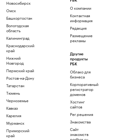
РБК
Новосибирск
О компании
Омск
Контактная
Башкортостан
информация
Вологодская
Редакция
область
Размещение
Калининград
рекламы
Краснодарский
край
Другие
Нижний
продукты
Новгород
РБК
Пермский край
Облако для
бизнеса
Ростов-на-Дону
Корпоративный
Татарстан
регистратор
Тюмень
доменов
Черноземье
Хостинг
сайтов
Кавказ
Рег.решения
Карелия
Знакомства
Мурманск
Сайт
Приморский
знакомств
край
podbor.ru