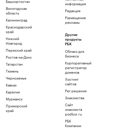
Башкортостан
информация
Вологодская
Редакция
область
Размещение
Калининград
рекламы
Краснодарский
край
Другие
Нижний
продукты
Новгород
РБК
Пермский край
Облако для
бизнеса
Ростов-на-Дону
Корпоративный
Татарстан
регистратор
Тюмень
доменов
Черноземье
Хостинг
сайтов
Кавказ
Рег.решения
Карелия
Знакомства
Мурманск
Сайт
Приморский
знакомств
край
podbor.ru
РБК
Компании