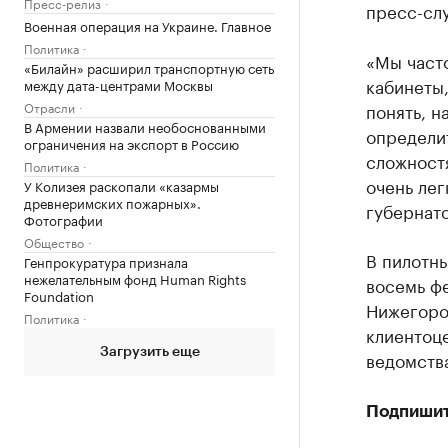
Пресс-релиз
пресс-слу
Военная операция на Украине. Главное
Политика
«Мы часто
«Билайн» расширил транспортную сеть
кабинеты,
между дата-центрами Москвы
Отрасли
понять, н
В Армении назвали необоснованными
определи
ограничения на экспорт в Россию
сложностя
Политика
очень ле
У Колизея раскопали «казармы
древнеримских пожарных».
губернат
Фотографии
Общество
В пилотн
Генпрокуратура признала
нежелательным фонд Human Rights
восемь фе
Foundation
Нижегород
Политика
клиентоце
Загрузить еще
ведомств
Подпишит