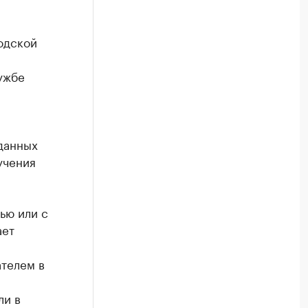
одской
ужбе
данных
учения
ью или с
ает
телем в
ли в