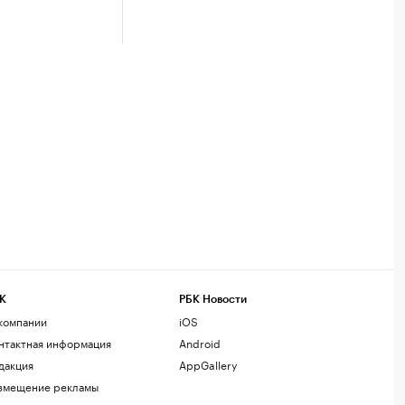
К
РБК Новости
компании
iOS
нтактная информация
Android
дакция
AppGallery
змещение рекламы