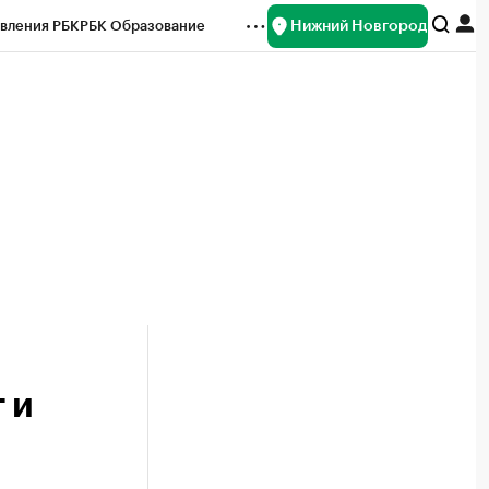
Нижний Новгород
вления РБК
РБК Образование
редитные рейтинги
Франшизы
нсы
Рынок наличной валюты
 и