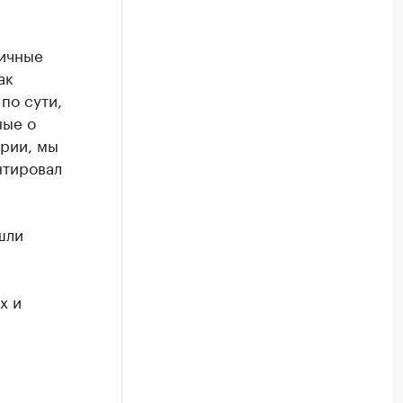
личные
ак
по сути,
ные о
ории, мы
нтировал
шли
х и