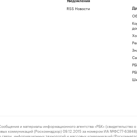
Уведомления
RSS Новости
Др
Об
Ко
до
Хо
Ре
Зн
Са
РБ
РБ
Шк
ения и материалы информационного агентства «РБК» (свидетельство о 
овых коммуникаций (Роскомнадзор) 09.12.2015 за номером ИА №ФС77-63848) 
 связи, информационных технологий и массовых коммуникаций (Роскомнадз