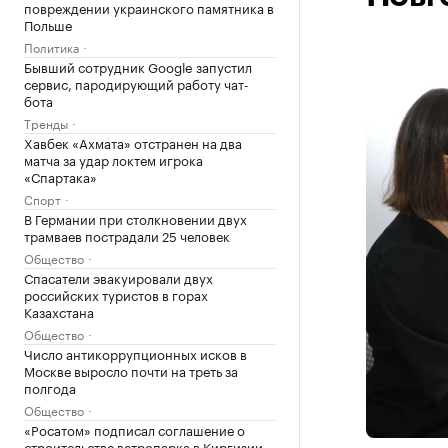
повреждении украинского памятника в
Польше
Политика
Бывший сотрудник Google запустил
сервис, пародирующий работу чат-
бота
Тренды
Хавбек «Ахмата» отстранен на два
матча за удар локтем игрока
«Спартака»
Спорт
В Германии при столкновении двух
трамваев пострадали 25 человек
Общество
Спасатели эвакуировали двух
российских туристов в горах
Казахстана
Общество
Число антикоррупционных исков в
Москве выросло почти на треть за
полгода
Общество
«Росатом» подписал соглашение о
строительстве ветропарка в Киргизии