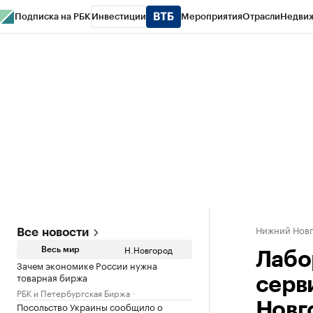
Подписка на РБК
Инвестиции
Мероприятия
Отрасли
Недви
РБК Курсы
РБК Life
Тренды
Визионеры
Национальные проекты
Горо
Газета
Спецпроекты СПб
Конференции СПб
Спецпроекты
Проверк
Нижний Нов
Все новости
Н.Новгород
Весь мир
Лабо
Зачем экономике России нужна
товарная биржа
серв
РБК и Петербургская Биржа
Посольство Украины сообщило о
Новг