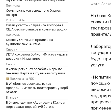
Фото: Алек
Политика
Семь признаков успешного бизнес-
центра
На базе 
РБК и Upside
области (
Китай ужесточил правила экспорта в
тестирова
США беспилотников и комплектующих
правитель
Политика
Клюшку Овечкина продали на
аукционе за ₽940 тыс.
Лаборато
Спорт
государст
УЕФА сохранил бойкот ЧМ из-за утраты
будет пр
доверия к Инфантино
услуги.
Спорт
В каких регионах ослабили меры по
бензину. Карта и актуальная ситуация
«Испытани
Подписка на РБК
помощью 
В Wildberries рассказали, как
предпринимателям подтвердить ущерб
широкий 
от атак
модериру
Бизнес
процессе 
В бизнес-центре «Адмирал» в Южном
порту залит первый куб бетона
применен