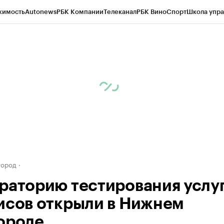
жимость
Autonews
РБК Компании
Телеканал
РБК Вино
Спорт
Школа упра
д
Стиль
Крипто
РБК Бизнес-среда
Дискуссионный клуб
Исследования
К
а контрагентов
Политика
Экономика
Бизнес
Технологии и медиа
Фина
город
раторию тестирования услуг
исов открыли в Нижнем
ороде