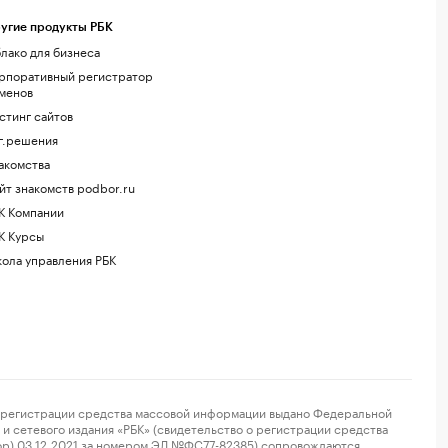
угие продукты РБК
лако для бизнеса
рпоративный регистратор
менов
стинг сайтов
г.решения
акомства
йт знакомств podbor.ru
К Компании
К Курсы
ола управления РБК
регистрации средства массовой информации выдано Федеральной
и сетевого издания «РБК» (свидетельство о регистрации средства
ор) 03.12.2021 за номером ЭЛ №ФС77-82385) сопровождаются