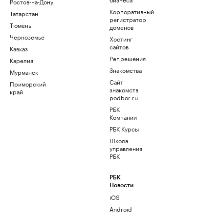
Ростов-на-Дону
Корпоративный
Татарстан
регистратор
Тюмень
доменов
Черноземье
Хостинг
сайтов
Кавказ
Рег.решения
Карелия
Знакомства
Мурманск
Сайт
Приморский
знакомств
край
podbor.ru
РБК
Компании
РБК Курсы
Школа
управления
РБК
РБК
Новости
iOS
Android