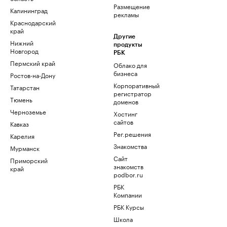
Размещение
Калининград
рекламы
Краснодарский
край
Другие
Нижний
продукты
Новгород
РБК
Пермский край
Облако для
бизнеса
Ростов-на-Дону
Корпоративный
Татарстан
регистратор
Тюмень
доменов
Черноземье
Хостинг
сайтов
Кавказ
Рег.решения
Карелия
Знакомства
Мурманск
Сайт
Приморский
знакомств
край
podbor.ru
РБК
Компании
РБК Курсы
Школа
управления