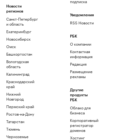
подписка
Новости
регионов
Уведомления
Санкт-Петербург
RSS Новости
и область
Екатеринбург
РБК
Новосибирск
О компании
Омск
Контактная
Башкортостан
информация
Вологодская
Редакция
область
Размещение
Калининград
рекламы
Краснодарский
край
Другие
Нижний
продукты
Новгород
РБК
Пермский край
Облако для
бизнеса
Ростов-на-Дону
Корпоративный
Татарстан
регистратор
Тюмень
доменов
Черноземье
Хостинг