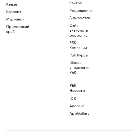
сайтов
Кавказ
Рег.решения
Карелия
Знакомства
Мурманск
Сайт
Приморский
знакомств
край
podbor.ru
РБК
Компании
РБК Курсы
Школа
управления
РБК
РБК
Новости
iOS
Android
AppGallery