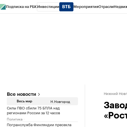
Подписка на РБК
Инвестиции
Мероприятия
Отрасли
Недви
РБК Курсы
РБК Life
Тренды
Визионеры
Национальные проекты
Горо
Газета
Спецпроекты СПб
Конференции СПб
Спецпроекты
Проверк
Нижний Нов
Все новости
Н.Новгород
Весь мир
Заво
Силы ПВО сбили 75 БПЛА над
регионами России за 12 часов
«Рос
Политика
Погранслужба Финляндии пресекла