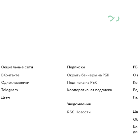
Социальные сети
Подписки
РБ
ВКонтакте
Скрыть баннеры на РБК
О 
Одноклассники
Подписка на РБК
Ко
Telegram
Корпоративная подписка
Ре
Дзен
Ра
Уведомления
RSS Новости
Др
Об
Ко
до