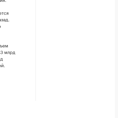
ется
азад.
о
бъем
,3 млрд
рд
ей.