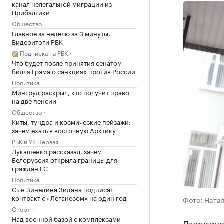
канал нелегальной миграции из
Прибалтики
Общество
Главное за неделю за 3 минуты.
Видеоитоги РБК
Подписка на РБК
Что будет после принятия сенатом
билля Грэма о санкциях против России
Политика
Минтруд раскрыл, кто получит право
на две пенсии
Общество
Киты, тундра и космические пейзажи:
зачем ехать в восточную Арктику
РБК и УК Первая
Лукашенко рассказал, зачем
Белоруссия открыла границы для
граждан ЕС
Политика
Сын Зинедина Зидана подписал
контракт с «Леганесом» на один год
Фото: Натал
Спорт
Над военной базой с комплексами
Дзержинс