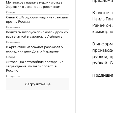
Мельникова назвала мерзким отказ
Хорватии в выдаче виз россиянам
В настоя
Спорт
Сенат США одобрил «адские» санкции
Наиль Гин
против России
Ранее он 
Политика
коммерче
Водитель автобуса сбил ногой дрон со
взрывчаткой в аэропорту Лейпцига
Политика
В информ
В Аргентине массажист рассказал о
производс
последних днях Диего Марадоны
рублей, п
Спорт
Литовец на автомобиле протаранил
рублей. С
заграждения, пытаясь попасть в
Россию
Общество
Подпишит
Загрузить еще