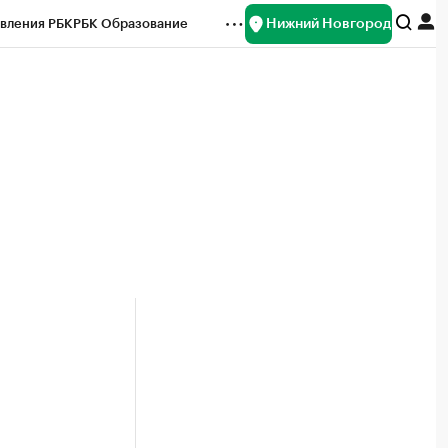
Нижний Новгород
вления РБК
РБК Образование
редитные рейтинги
Франшизы
нсы
Рынок наличной валюты