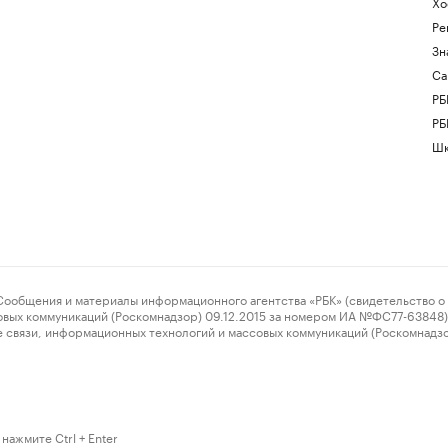
Хо
Ре
Зн
Са
РБ
РБ
Шк
ения и материалы информационного агентства «РБК» (свидетельство о 
овых коммуникаций (Роскомнадзор) 09.12.2015 за номером ИА №ФС77-63848) 
 связи, информационных технологий и массовых коммуникаций (Роскомнадз
нажмите Ctrl + Enter