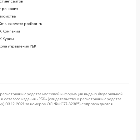
стинг сайтов
г.решения
акомства
йт знакомств podbor.ru
К Компании
К Курсы
ола управления РБК
регистрации средства массовой информации выдано Федеральной
и сетевого издания «РБК» (свидетельство о регистрации средства
ор) 03.12.2021 за номером ЭЛ №ФС77-82385) сопровождаются