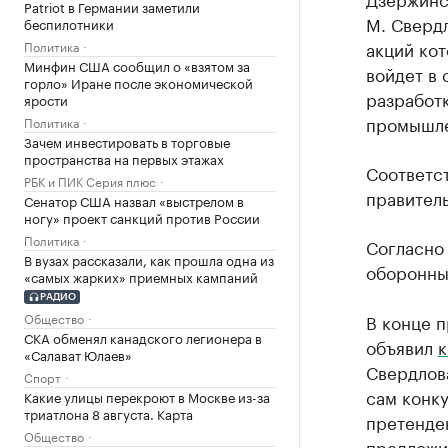
Patriot в Германии заметили
М. Сверд
беспилотники
акций ко
Политика
Минфин США сообщил о «взятом за
войдет в
горло» Иране после экономической
разработк
ярости
промышле
Политика
Зачем инвестировать в торговые
пространства на первых этажах
Соответс
РБК и ПИК Серия плюс
правитель
Сенатор США назвал «выстрелом в
ногу» проект санкций против России
Политика
Согласно 
В вузах рассказали, как прошла одна из
оборонны
«самых жарких» приемных кампаний
РАДИО
Общество
В конце п
СКА обменял канадского легионера в
объявил
к
«Салават Юлаев»
Свердлова
Спорт
сам конку
Какие улицы перекроют в Москве из-за
триатлона 8 августа. Карта
претенде
Общество
предложи