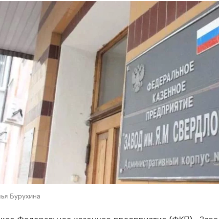
ья Бурухина
кое Федеральное казенное предприятие (ФКП) «Завод