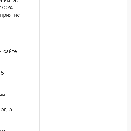
 100%
дприятие
м сайте
15
ии
ря, а
ия.