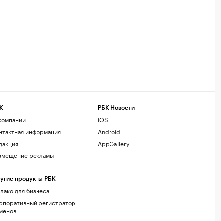
К
РБК Новости
компании
iOS
нтактная информация
Android
дакция
AppGallery
змещение рекламы
угие продукты РБК
лако для бизнеса
рпоративный регистратор
менов