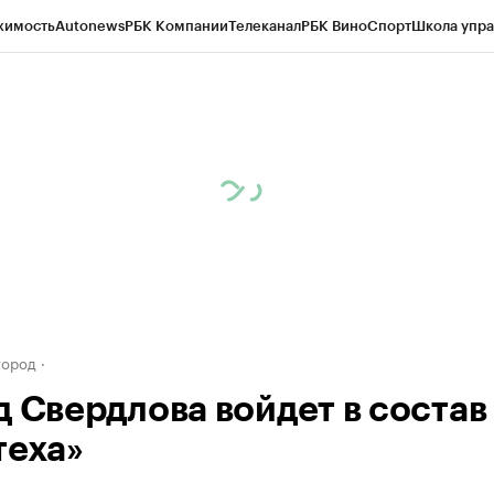
жимость
Autonews
РБК Компании
Телеканал
РБК Вино
Спорт
Школа упра
д
Стиль
Крипто
РБК Бизнес-среда
Дискуссионный клуб
Исследования
К
а контрагентов
Политика
Экономика
Бизнес
Технологии и медиа
Фина
город
д Свердлова войдет в состав
теха»