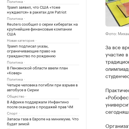
Политика
Трамп заявил, что США «тоже
нуждаются» в ракетах для Patriot
Политика
Reuters сообщил о серии кибератак на
крупнейшие финансовые компании
Фото: Миха
США
Новая категория
Трамп подписал указы,
За все вр
ограничивающие право на
участие в
гражданство по рождению
традицио
Политика
В Пензенской области ввели план
олимпиад
«Ковер»
студенчес
Политика
Четыре человека погибли при взрыве в
Практиче
автобусе в Сирии
Общество
«Робофес
В Африке поддержали Инфантино
университ
после скандала с продажей прав ЧМ
сегодняшн
Спорт
Запасы газа в Европе на минимуме. Что
будет зимой
Организа