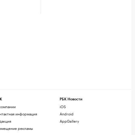
К
РБК Новости
компании
iOS
нтактная информация
Android
дакция
AppGallery
змещение рекламы