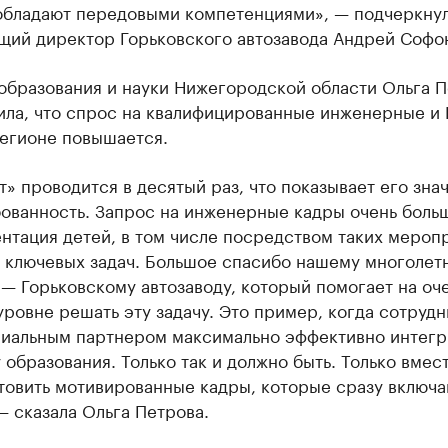
обладают передовыми компетенциями», — подчеркну
щий директор Горьковского автозавода Андрей Софо
образования и науки Нижегородской области Ольга П
ила, что спрос на квалифицированные инженерные и 
регионе повышается.
» проводится в десятый раз, что показывает его зна
ованность. Запрос на инженерные кадры очень больш
нтация детей, в том числе посредством таких мероп
з ключевых задач. Большое спасибо нашему многолет
— Горьковскому автозаводу, который помогает на оч
ровне решать эту задачу. Это пример, когда сотруд
риальным партнером максимально эффективно интег
 образования. Только так и должно быть. Только вмес
товить мотивированные кадры, которые сразу включа
— сказала Ольга Петрова.