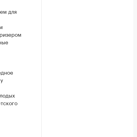
ем для
м
призером
ные
едное
 у
олодых
етского