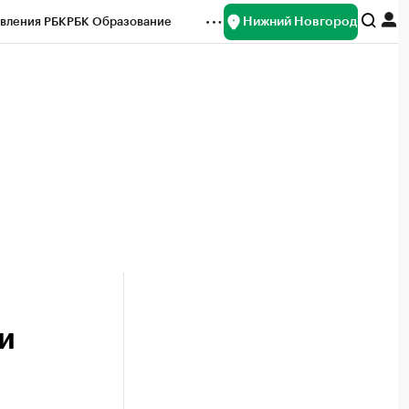
Нижний Новгород
вления РБК
РБК Образование
редитные рейтинги
Франшизы
нсы
Рынок наличной валюты
и