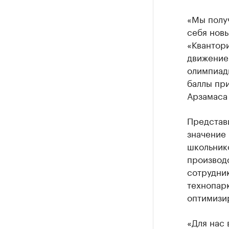
«Мы получ
себя новы
«Квантор
движение
олимпиады
баллы при
Арзамаса
Представ
значение
школьнико
производ
сотрудник
технопар
оптимизи
«Для нас 