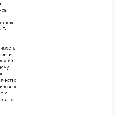
л
нов.
етрова
ИТ-
чимость
ой, и
риятий
нему
ень
ничество
рировано
те мы
ются в