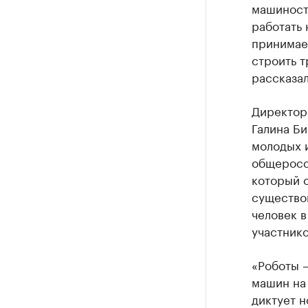
машиност
работать 
принимаем
строить 
рассказа
Директор
Галина Би
молодых и
общеросс
который 
существов
человек в
участнико
«Роботы 
машин на 
диктует н