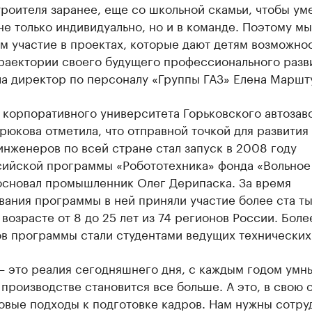
роителя заранее, еще со школьной скамьи, чтобы ум
не только индивидуально, но и в команде. Поэтому мы
 участие в проектах, которые дают детям возможно
траектории своего будущего профессионального разв
ла директор по персоналу «Группы ГАЗ» Елена Маршт
 корпоративного университета Горьковского автозав
рюкова отметила, что отправной точкой для развития
нженеров по всей стране стал запуск в 2008 году
ийской программы «Робототехника» фонда «Вольное
основал промышленник Олег Дерипаска. За время
ания программы в ней приняли участие более ста т
 возрасте от 8 до 25 лет из 74 регионов России. Боле
в программы стали студентами ведущих технических 
— это реалия сегодняшнего дня, с каждым годом умн
производстве становится все больше. А это, в свою 
овые подходы к подготовке кадров. Нам нужны сотру