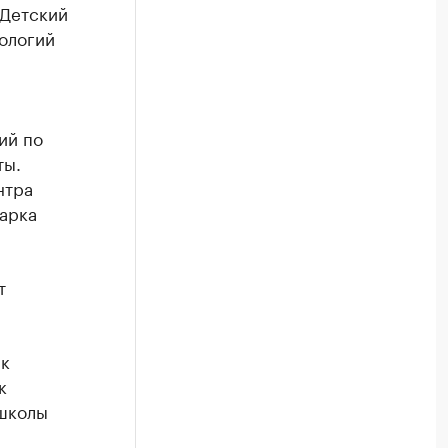
(Детский
ологий
ий по
ты.
нтра
арка
т
ык
к
 школы