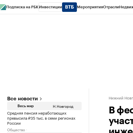
Подписка на РБК
Инвестиции
Мероприятия
Отрасли
Недви
РБК Курсы
РБК Life
Тренды
Визионеры
Национальные проекты
Горо
Газета
Спецпроекты СПб
Конференции СПб
Спецпроекты
Проверк
Нижний Нов
Все новости
Н.Новгород
Весь мир
В фе
Средняя пенсия неработающих
превысила ₽35 тыс. в семи регионах
учас
России
Общество
инже