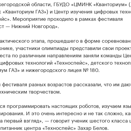
жегородской области, ГБУДО «ЦМИНК «Кванториум» 
 «Кванториум ГАЗ») и Центр изучения цифровых техн
ейс». Мероприятие проходило в рамках фестиваля
ст — Нижний Новгород».
рактического этапа, прошедшего в форме соревнован
хнике, участники олимпиады представили свои проек
еста по различным направлениям заняли команды Це
цифровых технологий «Техноспейс», детского техноп
иум ГАЗ» и нижегородского лицея № 180.
 фестиваля разных возрастов рассказали, что им даю
ехническим творчеством.
ся программировать настоящих роботов, изучаем яз
рования. И это очень интересно и не так сложно, ка
а первый взгляд», — говорит ученик шестого класса
питанник центра «Техноспейс» Захар Белов.