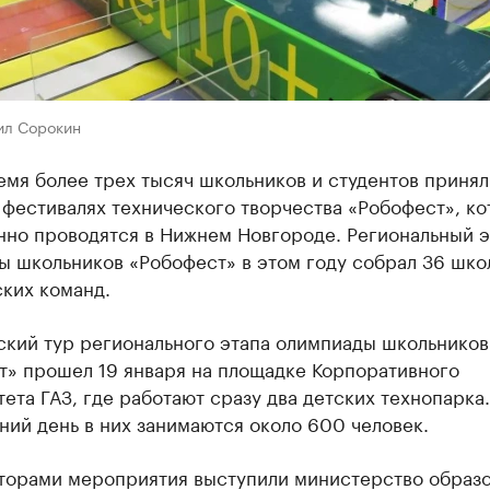
ил Сорокин
емя более трех тысяч школьников и студентов принял
 фестивалях технического творчества «Робофест», к
нно проводятся в Нижнем Новгороде. Региональный э
ы школьников «Робофест» в этом году собрал 36 шко
ких команд.
ский тур регионального этапа олимпиады школьников
т» прошел 19 января на площадке Корпоративного
ета ГАЗ, где работают сразу два детских технопарка.
ий день в них занимаются около 600 человек.
торами мероприятия выступили министерство образо