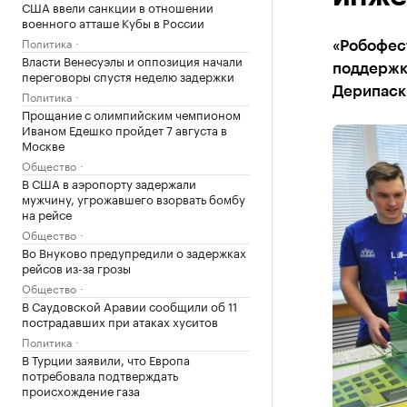
США ввели санкции в отношении
военного атташе Кубы в России
Политика
«Робофест
Власти Венесуэлы и оппозиция начали
поддержк
переговоры спустя неделю задержки
Дерипаск
Политика
Прощание с олимпийским чемпионом
Иваном Едешко пройдет 7 августа в
Москве
Общество
В США в аэропорту задержали
мужчину, угрожавшего взорвать бомбу
на рейсе
Общество
Во Внуково предупредили о задержках
рейсов из-за грозы
Общество
В Саудовской Аравии сообщили об 11
пострадавших при атаках хуситов
Политика
В Турции заявили, что Европа
потребовала подтверждать
происхождение газа