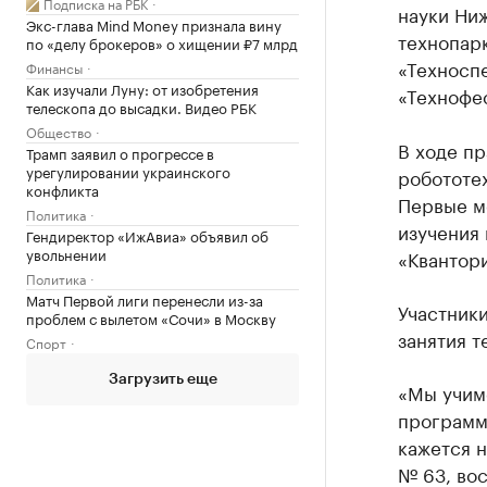
Подписка на РБК
науки Ни
Экс-глава Mind Money признала вину
технопарк
по «делу брокеров» о хищении ₽7 млрд
«Техносп
Финансы
Как изучали Луну: от изобретения
«Технофе
телескопа до высадки. Видео РБК
Общество
В ходе п
Трамп заявил о прогрессе в
урегулировании украинского
робототе
конфликта
Первые м
Политика
изучения 
Гендиректор «ИжАвиа» объявил об
увольнении
«Квантор
Политика
Матч Первой лиги перенесли из-за
Участники
проблем с вылетом «Сочи» в Москву
занятия т
Спорт
Загрузить еще
«Мы учим
программи
кажется н
№ 63, вос