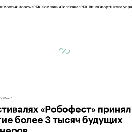
жимость
Autonews
РБК Компании
Телеканал
РБК Вино
Спорт
Школа упра
д
Стиль
Крипто
РБК Бизнес-среда
Дискуссионный клуб
Исследования
К
а контрагентов
Политика
Экономика
Бизнес
Технологии и медиа
Фина
город
стивалях «Робофест» принял
тие более 3 тысяч будущих
неров