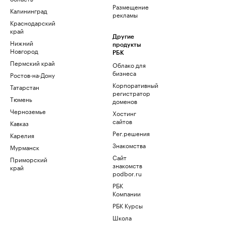
Размещение
Калининград
рекламы
Краснодарский
край
Другие
Нижний
продукты
Новгород
РБК
Пермский край
Облако для
бизнеса
Ростов-на-Дону
Корпоративный
Татарстан
регистратор
Тюмень
доменов
Черноземье
Хостинг
сайтов
Кавказ
Рег.решения
Карелия
Знакомства
Мурманск
Сайт
Приморский
знакомств
край
podbor.ru
РБК
Компании
РБК Курсы
Школа