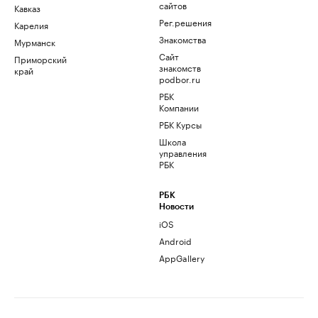
сайтов
Кавказ
Рег.решения
Карелия
Знакомства
Мурманск
Сайт
Приморский
знакомств
край
podbor.ru
РБК
Компании
РБК Курсы
Школа
управления
РБК
РБК
Новости
iOS
Android
AppGallery