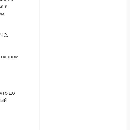
я в
ем
ЧС.
тоянном
что до
рый