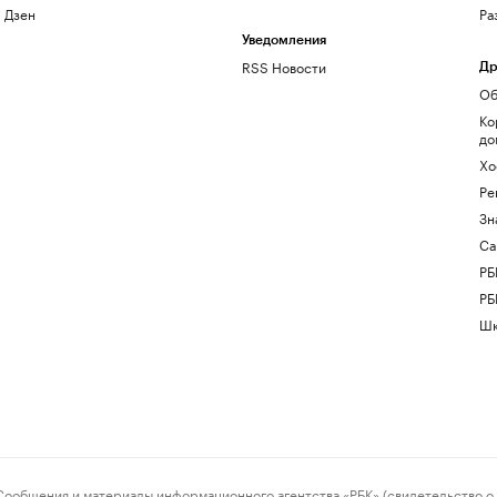
Дзен
Ра
Уведомления
RSS Новости
Др
Об
Ко
до
Хо
Ре
Зн
Са
РБ
РБ
Шк
ения и материалы информационного агентства «РБК» (свидетельство о 