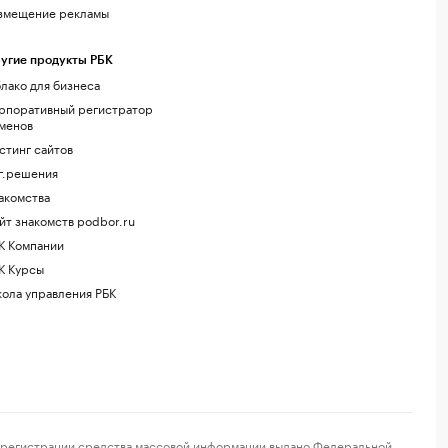
змещение рекламы
угие продукты РБК
лако для бизнеса
рпоративный регистратор
менов
стинг сайтов
г.решения
акомства
йт знакомств podbor.ru
К Компании
К Курсы
ола управления РБК
регистрации средства массовой информации выдано Федеральной