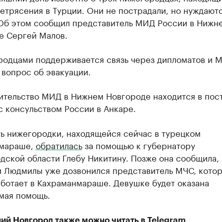
етрясения в Турции. Они не пострадали, но нуждаютс
Об этом сообщил представитель МИД России в Нижн
е Сергей Малов.
родцами поддерживается связь через дипломатов и М
вопрос об эвакуации.
ительство МИД в Нижнем Новгороде находится в пос
с консульством России в Анкаре.
ть нижегородки, находящейся сейчас в турецком
мараше,
обратилась
за помощью к губернатору
ской области Глебу Никитину. Позже она сообщила, 
и Людмилы уже дозвонился представитель МЧС, кото
ботает в Кахраманмараше. Девушке будет оказана
мая помощь.
ий Новгород также можно читать в
Telegram