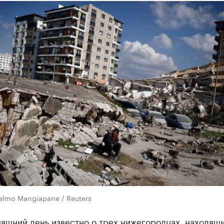
elmo Mangiapane / Reuters
яшний день известно о трех нижегородцах, находящи