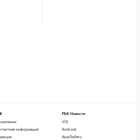
К
РБК Новости
компании
iOS
нтактная информация
Android
дакция
AppGallery