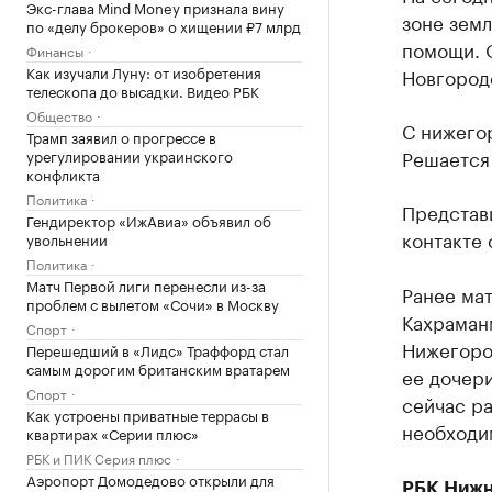
Экс-глава Mind Money признала вину
зоне земл
по «делу брокеров» о хищении ₽7 млрд
помощи. 
Финансы
Как изучали Луну: от изобретения
Новгород
телескопа до высадки. Видео РБК
Общество
С нижего
Трамп заявил о прогрессе в
Решается 
урегулировании украинского
конфликта
Политика
Представ
Гендиректор «ИжАвиа» объявил об
контакте 
увольнении
Политика
Матч Первой лиги перенесли из-за
Ранее ма
проблем с вылетом «Сочи» в Москву
Кахраман
Спорт
Нижегород
Перешедший в «Лидс» Траффорд стал
самым дорогим британским вратарем
ее дочер
Спорт
сейчас ра
Как устроены приватные террасы в
необходи
квартирах «Серии плюс»
РБК и ПИК Серия плюс
Аэропорт Домодедово открыли для
РБК Нижн