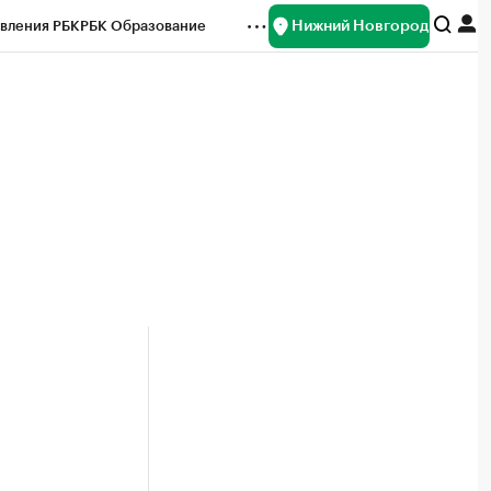
Нижний Новгород
вления РБК
РБК Образование
редитные рейтинги
Франшизы
нсы
Рынок наличной валюты