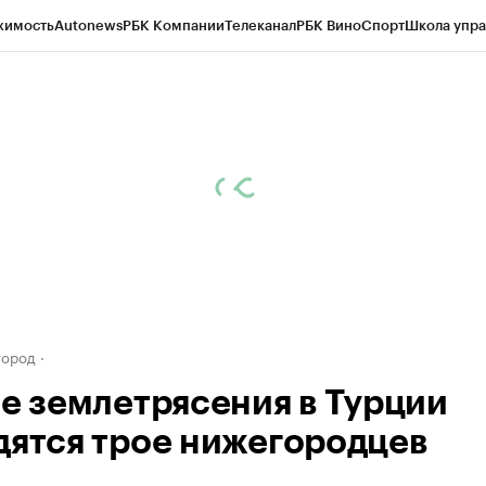
жимость
Autonews
РБК Компании
Телеканал
РБК Вино
Спорт
Школа упра
д
Стиль
Крипто
РБК Бизнес-среда
Дискуссионный клуб
Исследования
К
а контрагентов
Политика
Экономика
Бизнес
Технологии и медиа
Фина
город
не землетрясения в Турции
дятся трое нижегородцев