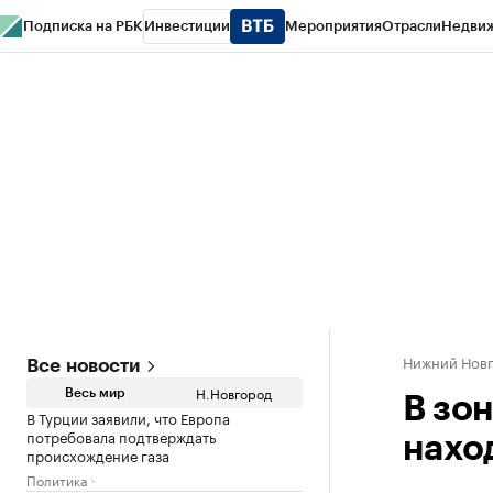
Подписка на РБК
Инвестиции
Мероприятия
Отрасли
Недви
РБК Курсы
РБК Life
Тренды
Визионеры
Национальные проекты
Горо
Газета
Спецпроекты СПб
Конференции СПб
Спецпроекты
Проверк
Нижний Нов
Все новости
Н.Новгород
Весь мир
В зо
В Турции заявили, что Европа
потребовала подтверждать
нахо
происхождение газа
Политика