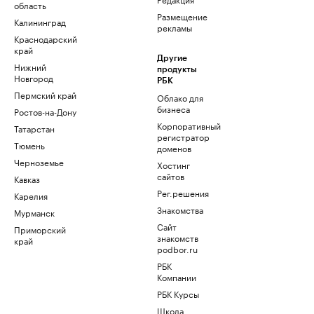
область
Размещение
Калининград
рекламы
Краснодарский
край
Другие
Нижний
продукты
Новгород
РБК
Пермский край
Облако для
бизнеса
Ростов-на-Дону
Корпоративный
Татарстан
регистратор
Тюмень
доменов
Черноземье
Хостинг
сайтов
Кавказ
Рег.решения
Карелия
Знакомства
Мурманск
Сайт
Приморский
знакомств
край
podbor.ru
РБК
Компании
РБК Курсы
Школа