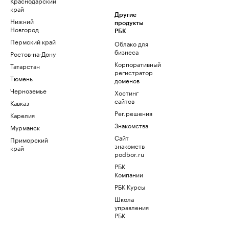
Краснодарский
край
Другие
Нижний
продукты
Новгород
РБК
Пермский край
Облако для
бизнеса
Ростов-на-Дону
Корпоративный
Татарстан
регистратор
Тюмень
доменов
Черноземье
Хостинг
сайтов
Кавказ
Рег.решения
Карелия
Знакомства
Мурманск
Сайт
Приморский
знакомств
край
podbor.ru
РБК
Компании
РБК Курсы
Школа
управления
РБК