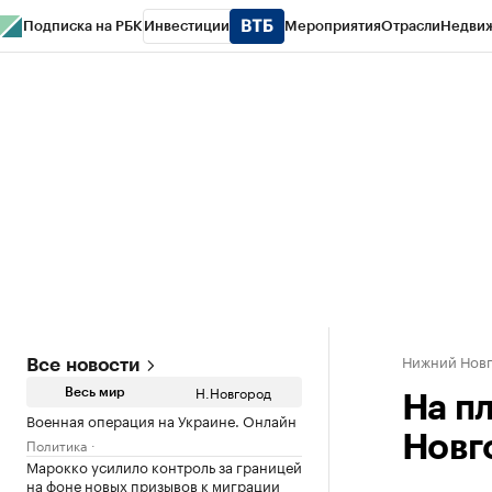
Подписка на РБК
Инвестиции
Мероприятия
Отрасли
Недви
РБК Курсы
РБК Life
Тренды
Визионеры
Национальные проекты
Горо
Газета
Спецпроекты СПб
Конференции СПб
Спецпроекты
Проверк
Нижний Нов
Все новости
Н.Новгород
Весь мир
На п
Военная операция на Украине. Онлайн
Новг
Политика
Марокко усилило контроль за границей
на фоне новых призывов к миграции