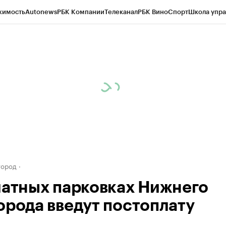
жимость
Autonews
РБК Компании
Телеканал
РБК Вино
Спорт
Школа упра
д
Стиль
Крипто
РБК Бизнес-среда
Дискуссионный клуб
Исследования
К
а контрагентов
Политика
Экономика
Бизнес
Технологии и медиа
Фина
город
латных парковках Нижнего
орода введут постоплату