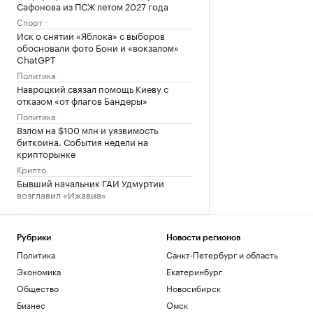
Сафонова из ПСЖ летом 2027 года
Спорт
Иск о снятии «Яблока» с выборов
обосновали фото Бони и «вокзалом»
ChatGPT
Политика
Навроцкий связал помощь Киеву с
отказом «от флагов Бандеры»
Политика
Взлом на $100 млн и уязвимость
биткоина. События недели на
крипторынке
Крипто
Бывший начальник ГАИ Удмуртии
возглавил «Ижавиа»
Общество
Загрузить еще
Рубрики
Новости регионов
Политика
Санкт-Петербург и область
Экономика
Екатеринбург
Общество
Новосибирск
Бизнес
Омск