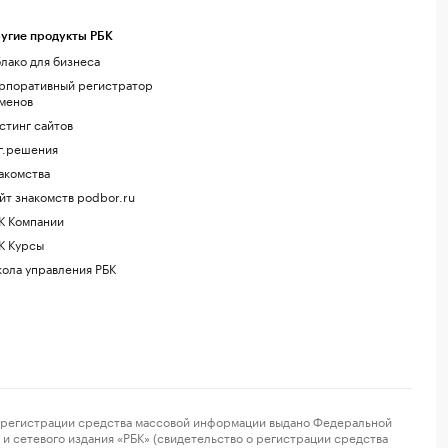
угие продукты РБК
лако для бизнеса
рпоративный регистратор
менов
стинг сайтов
г.решения
акомства
йт знакомств podbor.ru
К Компании
К Курсы
ола управления РБК
регистрации средства массовой информации выдано Федеральной
и сетевого издания «РБК» (свидетельство о регистрации средства