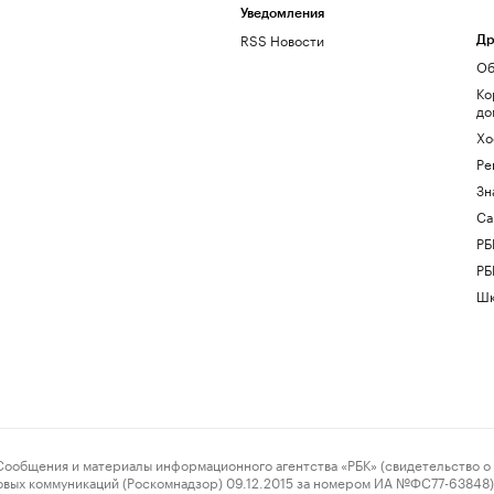
Уведомления
RSS Новости
Др
Об
Ко
до
Хо
Ре
Зн
Са
РБ
РБ
Шк
ения и материалы информационного агентства «РБК» (свидетельство о 
овых коммуникаций (Роскомнадзор) 09.12.2015 за номером ИА №ФС77-63848) 