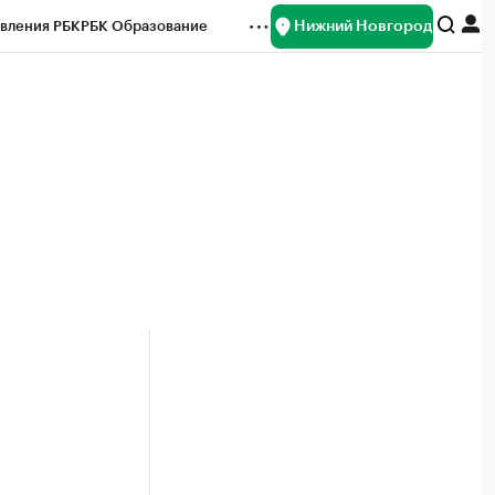
Нижний Новгород
вления РБК
РБК Образование
редитные рейтинги
Франшизы
нсы
Рынок наличной валюты