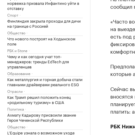
норвежка призвала Инфантино уйти в
сообщил 
отставку
Спорт
«Часто во
Финляндия закрыла проходы для дичи
на границе с Россией
на выезде
Общество
есть под 
Что нового построят на Ходынском
фиксиров
поле
комфортн
РБК и Stone
Чему и как сегодня учат топ-
менеджеров: тренды EdTech для
Предполаг
управленцев
которые а
Образование
Как металлургия и горная добыча стали
главными драйверами реального ESG
Сейчас в
Отрасли
вносятся
Как Трамп решил положить конец
«родильному туризму» в США
планирует
Политика
платить: 
Ахмату Кадырову присвоили звание
Героя Чеченской Республики
Общество
РБК Нижн
L'Equipe узнала о возможном уходе