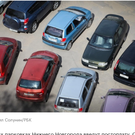
ил Солунин/РБК
х парковках Нижнего Новгорода введут постоплату. 