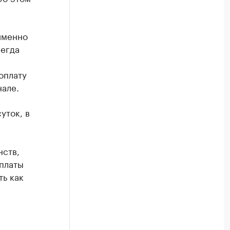
 именно
сегда
оплату
але.
уток, в
нств,
платы
ть как