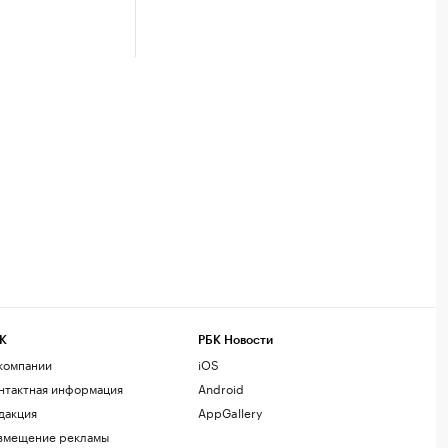
К
РБК Новости
компании
iOS
нтактная информация
Android
дакция
AppGallery
змещение рекламы