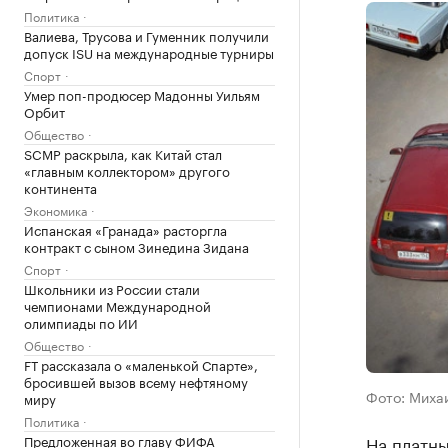
Политика
Валиева, Трусова и Гуменник получили
допуск ISU на международные турниры
Спорт
Умер поп-продюсер Мадонны Уильям
Орбит
Общество
SCMP раскрыла, как Китай стал
«главным коллектором» другого
континента
Экономика
Испанская «Гранада» расторгла
контракт с сыном Зинедина Зидана
Спорт
Школьники из России стали
чемпионами Международной
олимпиады по ИИ
Общество
FT рассказала о «маленькой Спарте»,
бросившей вызов всему нефтяному
Фото: Миха
миру
Политика
На платны
Предложенная во главу ФИФА