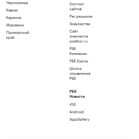
Черноземье
Хостинг
сайтов
Кавказ
Рег.решения
Карелия
Знакомства
Мурманск
Сайт
Приморский
знакомств
край
podbor.ru
РБК
Компании
РБК Курсы
Школа
управления
РБК
РБК
Новости
iOS
Android
AppGallery