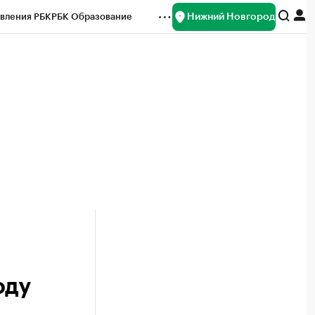
Нижний Новгород
вления РБК
РБК Образование
редитные рейтинги
Франшизы
нсы
Рынок наличной валюты
оду