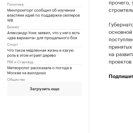
прочего,
Политика
строитель
Минпромторг сообщил об изучении
властями идей по поддержке селлеров
WB
Губернато
Бизнес
основной
Александр Усик заявил, что у него есть
«два варианта» для прощального боя
поступле
Спорт
принятых 
Что такое медленная жизнь и какую
на разви
роль в этом играет дерево
проектов 
РБК и Старквуд
Метеоролог рассказала о погоде в
Москве на выходных
Подпишит
Общество
Загрузить еще