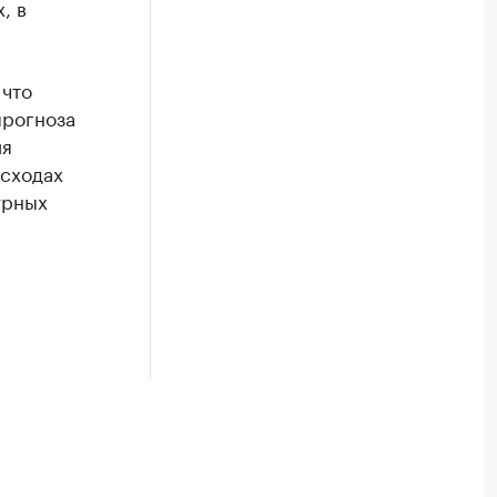
, в
 что
прогноза
ия
асходах
урных