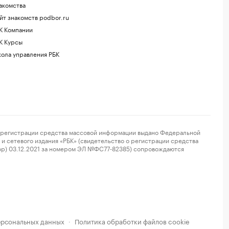
акомства
йт знакомств podbor.ru
К Компании
К Курсы
ола управления РБК
регистрации средства массовой информации выдано Федеральной
и сетевого издания «РБК» (свидетельство о регистрации средства
ор) 03.12.2021 за номером ЭЛ №ФС77-82385) сопровождаются
ерсональных данных
Политика обработки файлов cookie
·