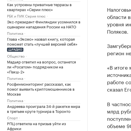
Как устроены приватные террасы в
Налоговы
квартирах «Серии плюс»
области в
РБК и ПИК Серия плюс
Экс-президент Финляндии усомнился в
уровня и
сценарии нападения России на НАТО
Поляков.
Политика
Глава «Эксмо» назвал книгу, которая
поможет стать «лучшей версией себя»
Замгуберн
РАДИО
регион не
Общество
Мадьяр ответил на вопрос, останется
«В итоге
ли «Росатом» подрядчиком на
«Пакш-2»
источника
Политика
работе с
Росфинмониторинг рассказал, как
сказал Ег
помог выявить криптомошенников в
Москве
Политика
В частнос
Андреева проиграла 34-й ракетке мира
млрд рубл
в третьем круге турнира в Торонто
поступле
Спорт
РПЦ ответила на призыв уйти из
объеме 98
Африки