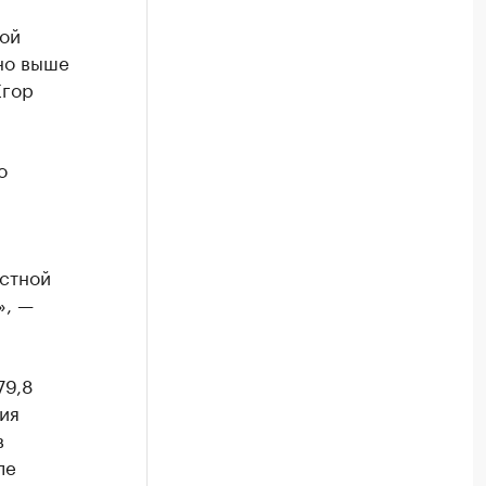
ой
нно выше
Егор
о
естной
», —
79,8
ия
в
ле