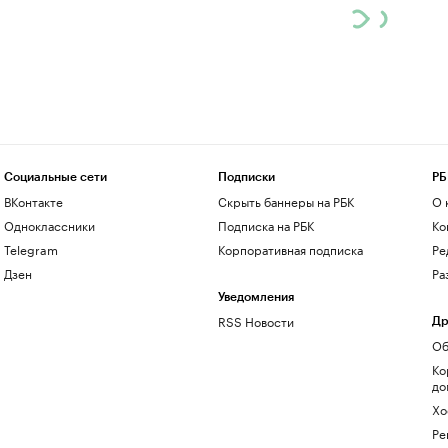
Социальные сети
Подписки
РБ
ВКонтакте
Скрыть баннеры на РБК
О 
Одноклассники
Подписка на РБК
Ко
Telegram
Корпоративная подписка
Ре
Дзен
Ра
Уведомления
RSS Новости
Др
Об
Ко
до
Хо
Ре