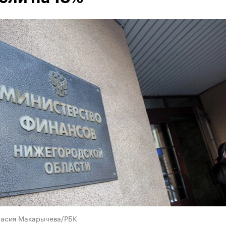
тасия Макарычева/РБК