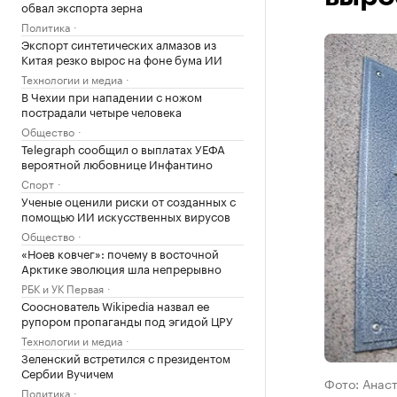
обвал экспорта зерна
Политика
Экспорт синтетических алмазов из
Китая резко вырос на фоне бума ИИ
Технологии и медиа
В Чехии при нападении с ножом
пострадали четыре человека
Общество
Telegraph сообщил о выплатах УЕФА
вероятной любовнице Инфантино
Спорт
Ученые оценили риски от созданных с
помощью ИИ искусственных вирусов
Общество
«Ноев ковчег»: почему в восточной
Арктике эволюция шла непрерывно
РБК и УК Первая
Сооснователь Wikipedia назвал ее
рупором пропаганды под эгидой ЦРУ
Технологии и медиа
Зеленский встретился с президентом
Сербии Вучичем
Фото: Анас
Политика