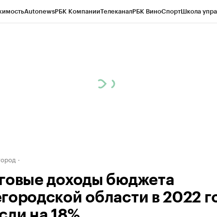
жимость
Autonews
РБК Компании
Телеканал
РБК Вино
Спорт
Школа упра
д
Стиль
Крипто
РБК Бизнес-среда
Дискуссионный клуб
Исследования
К
а контрагентов
Политика
Экономика
Бизнес
Технологии и медиа
Фина
город
говые доходы бюджета
городской области в 2022 г
сли на 18%