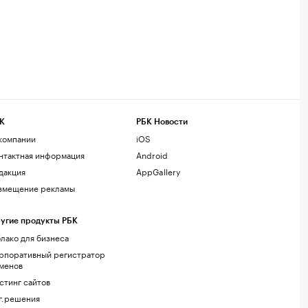
К
РБК Новости
компании
iOS
нтактная информация
Android
дакция
AppGallery
змещение рекламы
угие продукты РБК
лако для бизнеса
рпоративный регистратор
менов
стинг сайтов
г.решения