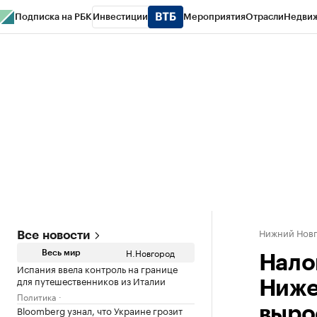
Подписка на РБК
Инвестиции
Мероприятия
Отрасли
Недви
РБК Курсы
РБК Life
Тренды
Визионеры
Национальные проекты
Горо
Газета
Спецпроекты СПб
Конференции СПб
Спецпроекты
Проверк
Нижний Нов
Все новости
Н.Новгород
Весь мир
Нало
Испания ввела контроль на границе
для путешественников из Италии
Ниже
Политика
Bloomberg узнал, что Украине грозит
выро