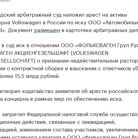
дский арбитражный суд наложил арест на активы
ерна Volkswagen в России по иску ООО «Автомобиль
АЗ». Документ
размещен
в картотеке арбитражных дел
л в суд иск в отношении ООО «ФОЛЬКСВАГЕН Груп Ру
АГЕН АКЦИЕНГЕЗЕЛЬШАФТ (VOLKSWAGEN
SELLSCHAFT) о признании недействительным расто
я о контрактной сборке и взыскании с ответчиков уб
олее 15,5 млрд рублей.
етворил ходатайство заявителя об аресте российско
а концерна в рамках мер по обеспечению иска.
е запретил Федеральной налоговой службе осуществл
ионные действия, связанные с ликвидацией,
ацией, изменением состава участников, увеличение
ием уставного капитала в ООО «Фольксваген Груп Ру