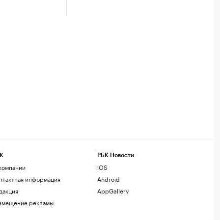
К
РБК Новости
компании
iOS
нтактная информация
Android
дакция
AppGallery
змещение рекламы