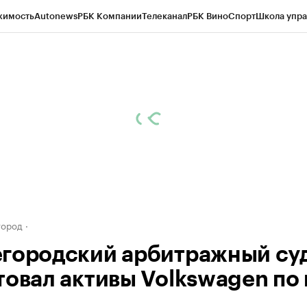
жимость
Autonews
РБК Компании
Телеканал
РБК Вино
Спорт
Школа упра
д
Стиль
Крипто
РБК Бизнес-среда
Дискуссионный клуб
Исследования
К
а контрагентов
Политика
Экономика
Бизнес
Технологии и медиа
Фина
город
городский арбитражный су
товал активы Volkswagen по