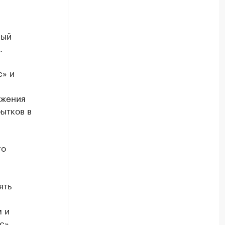
ный
.
с» и
ржения
ытков в
го
ять
м и
с»