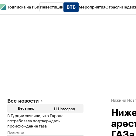
Подписка на РБК
Инвестиции
Мероприятия
Отрасли
Недви
РБК Курсы
РБК Life
Тренды
Визионеры
Национальные проекты
Горо
Газета
Спецпроекты СПб
Конференции СПб
Спецпроекты
Проверк
Нижний Нов
Все новости
Н.Новгород
Весь мир
Ниже
В Турции заявили, что Европа
потребовала подтверждать
арес
происхождение газа
Политика
ГАЗа