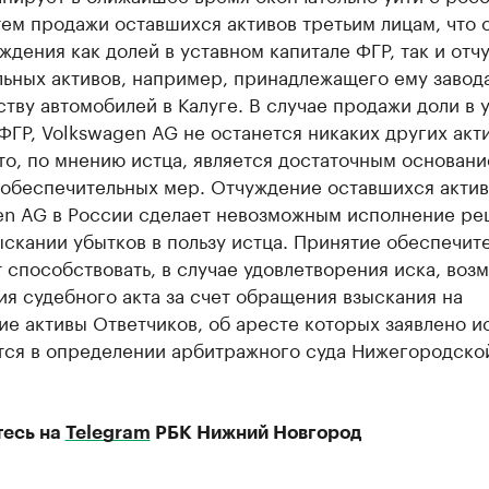
ем продажи оставшихся активов третьим лицам, что 
ждения как долей в уставном капитале ФГР, так и от
ьных активов, например, принадлежащего ему завод
тву автомобилей в Калуге. В случае продажи доли в 
ФГР, Volkswagen AG не останется никаких других акт
то, по мнению истца, является достаточным основани
 обеспечительных мер. Отчуждение оставшихся актив
en AG в России сделает невозможным исполнение р
ыскании убытков в пользу истца. Принятие обеспечит
 способствовать, в случае удовлетворения иска, воз
я судебного акта за счет обращения взыскания на
е активы Ответчиков, об аресте которых заявлено и
тся в определении арбитражного суда Нижегородско
есь на
Telegram
РБК Нижний Новгород