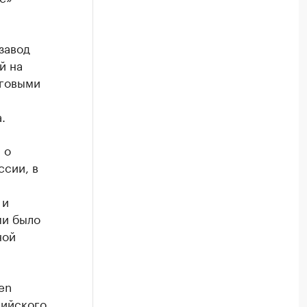
завод
й на
рговыми
.
 о
ссии, в
 и
ми было
ной
en
сийского