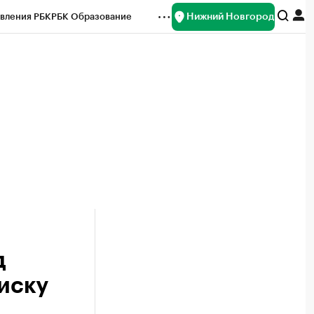
Нижний Новгород
вления РБК
РБК Образование
редитные рейтинги
Франшизы
нсы
Рынок наличной валюты
д
 иску