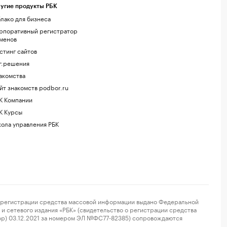
угие продукты РБК
лако для бизнеса
рпоративный регистратор
менов
стинг сайтов
г.решения
акомства
йт знакомств podbor.ru
К Компании
К Курсы
ола управления РБК
регистрации средства массовой информации выдано Федеральной
и сетевого издания «РБК» (свидетельство о регистрации средства
ор) 03.12.2021 за номером ЭЛ №ФС77-82385) сопровождаются