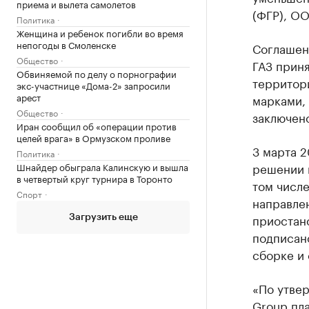
приема и вылета самолетов
(ФГР), О
Политика
Женщина и ребенок погибли во время
непогоды в Смоленске
Соглашени
Общество
ГАЗ приня
Обвиняемой по делу о порнографии
территор
экс-участнице «Дома-2» запросили
арест
марками,
Общество
заключено
Иран сообщил об «операции против
целей врага» в Ормузском проливе
3 марта 2
Политика
решении п
Шнайдер обыграла Калинскую и вышла
в четвертый круг турнира в Торонто
том числе
Спорт
направле
приостано
Загрузить еще
подписан
сборке и
«По утве
Group пл