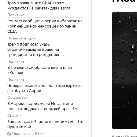
Трамп заявил, что США «тоже
нуждаются» в ракетах для Patriot
Политика
Reuters сообщил о серии кибератак на
крупнейшие финансовые компании
США
Новая категория
Трамп подписал указы,
ограничивающие право на
гражданство по рождению
Политика
В Пензенской области ввели план
«Ковер»
Политика
Четыре человека погибли при взрыве в
автобусе в Сирии
Общество
В Африке поддержали Инфантино
после скандала с продажей прав ЧМ
Спорт
Запасы газа в Европе на минимуме. Что
будет зимой
Подписка на РБК
Фото: Инте