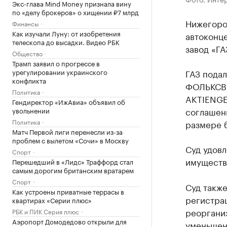
Экс-глава Mind Money признала вину
по «делу брокеров» о хищении ₽7 млрд
Нижегоро
Финансы
Как изучали Луну: от изобретения
автоконц
телескопа до высадки. Видео РБК
завод «Г
Общество
Трамп заявил о прогрессе в
урегулировании украинского
ГАЗ пода
конфликта
ФОЛЬКСВ
Политика
AKTIENGE
Гендиректор «ИжАвиа» объявил об
соглашени
увольнении
Политика
размере б
Матч Первой лиги перенесли из-за
проблем с вылетом «Сочи» в Москву
Суд удовл
Спорт
имуществ
Перешедший в «Лидс» Траффорд стал
самым дорогим британским вратарем
Спорт
Суд такж
Как устроены приватные террасы в
регистрац
квартирах «Серии плюс»
реорганиз
РБК и ПИК Серия плюс
Аэропорт Домодедово открыли для
уменьшен