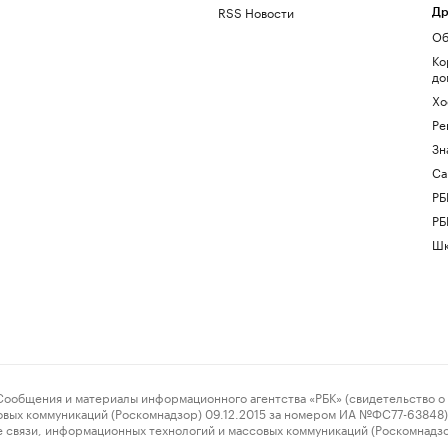
RSS Новости
Др
Об
Ко
до
Хо
Ре
Зн
Са
РБ
РБ
Шк
ения и материалы информационного агентства «РБК» (свидетельство о 
овых коммуникаций (Роскомнадзор) 09.12.2015 за номером ИА №ФС77-63848) 
 связи, информационных технологий и массовых коммуникаций (Роскомнадз