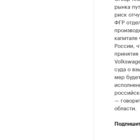
рынка пут
риск отчу
ФГР отдел
производс
капитале 
России, ч
принятия
Volkswag
суда о вз
мер будет
исполнени
российски
— говори
области.
Подпишит