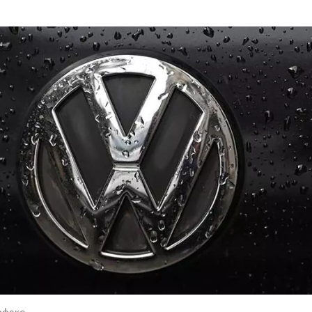
рфакс