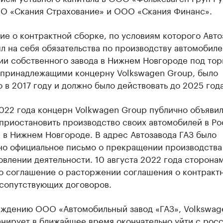
ОО «Скания Страхование» и ООО «Скания Финанс».
е о контрактной сборке, по условиям которого Авто
л на себя обязательства по производству автомобиле
ии собственного завода в Нижнем Новгороде под то
 принадлежащими концерну Volkswagen Group, было
 в 2017 году и должно было действовать до 2025 года
022 года концерн Volkwagen Group публично объявил
риостановить производство своих автомобилей в Ро
 в Нижнем Новгороде. В адрес Автозавода ГАЗ было
но официальное письмо о прекращении производства
влении деятельности. 10 августа 2022 года сторона
о соглашение о расторжении соглашения о контракт
 сопутствующих договоров.
рждению ООО «Автомобильный завод «ГАЗ», Volkswag
анирует в ближайшее время окончательно уйти с рос