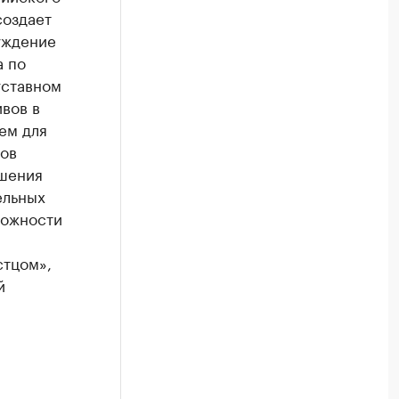
создает
чуждение
а по
уставном
ивов в
ем для
ов
ешения
ельных
можности
стцом»,
й