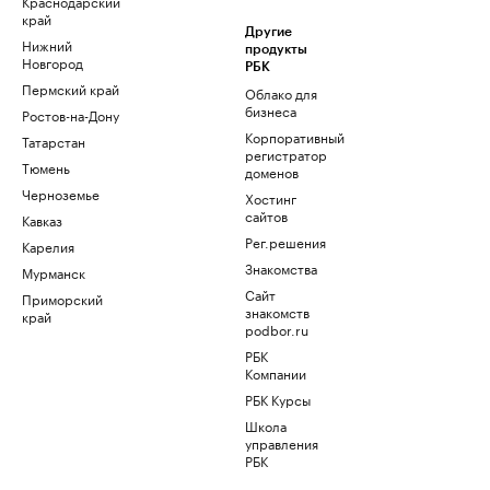
Краснодарский
край
Другие
Нижний
продукты
Новгород
РБК
Пермский край
Облако для
бизнеса
Ростов-на-Дону
Корпоративный
Татарстан
регистратор
Тюмень
доменов
Черноземье
Хостинг
сайтов
Кавказ
Рег.решения
Карелия
Знакомства
Мурманск
Сайт
Приморский
знакомств
край
podbor.ru
РБК
Компании
РБК Курсы
Школа
управления
РБК