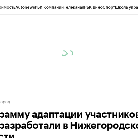
жимость
Autonews
РБК Компании
Телеканал
РБК Вино
Спорт
Школа упра
д
Стиль
Крипто
РБК Бизнес-среда
Дискуссионный клуб
Исследования
К
а контрагентов
Политика
Экономика
Бизнес
Технологии и медиа
Фина
город
рамму адаптации участнико
разработали в Нижегородск
сти