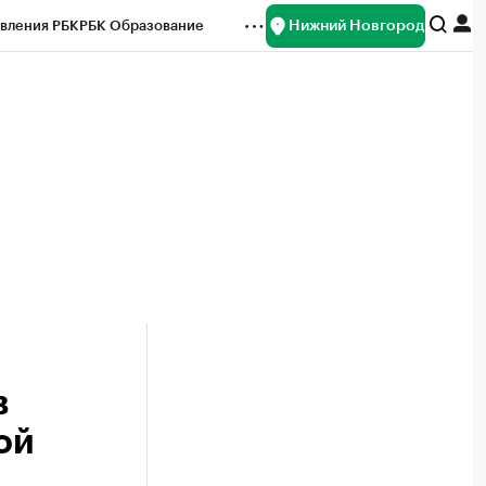
Нижний Новгород
вления РБК
РБК Образование
редитные рейтинги
Франшизы
нсы
Рынок наличной валюты
в
ой