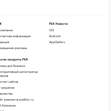
К
РБК Новости
компании
iOS
нтактная информация
Android
дакция
AppGallery
змещение рекламы
угие продукты РБК
лако для бизнеса
рпоративный регистратор
менов
стинг сайтов
г.решения
акомства
йт знакомств podbor.ru
К Компании
К Курсы