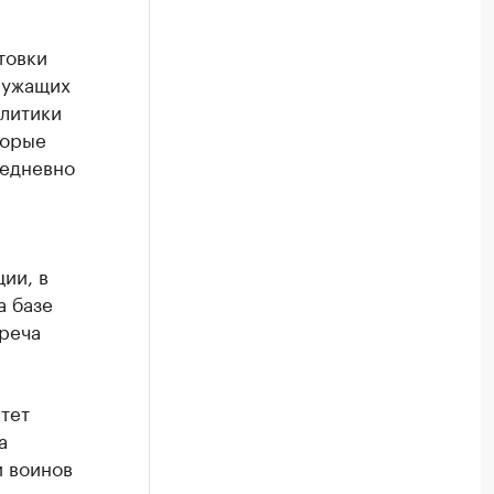
товки
лужащих
олитики
торые
жедневно
ии, в
а базе
реча
тет
а
и воинов