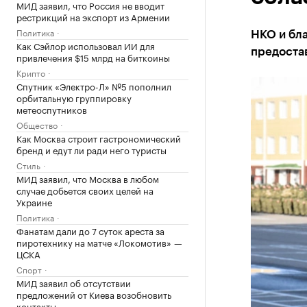
МИД заявил, что Россия не вводит
рестрикций на экспорт из Армении
Политика
НКО и бла
Как Сэйлор использовал ИИ для
предоста
привлечения $15 млрд на биткоины
Крипто
Спутник «Электро-Л» №5 пополнил
орбитальную группировку
метеоспутников
Общество
Как Москва строит гастрономический
бренд и едут ли ради него туристы
Стиль
МИД заявил, что Москва в любом
случае добьется своих целей на
Украине
Политика
Фанатам дали до 7 суток ареста за
пиротехнику на матче «Локомотив» —
ЦСКА
Спорт
МИД заявил об отсутствии
предложений от Киева возобновить
контакты