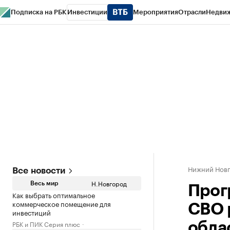
Подписка на РБК
Инвестиции
Мероприятия
Отрасли
Недви
РБК Курсы
РБК Life
Тренды
Визионеры
Национальные проекты
Горо
Газета
Спецпроекты СПб
Конференции СПб
Спецпроекты
Проверк
Нижний Нов
Все новости
Н.Новгород
Весь мир
Прог
Как выбрать оптимальное
коммерческое помещение для
СВО 
инвестиций
РБК и ПИК Серия плюс
обла