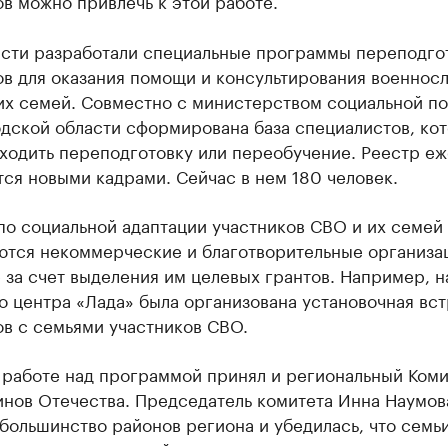
асти разработали специальные программы переподго
ов для оказания помощи и консультирования военнос
их семей. Совместно с министерством социальной п
дской области сформирована база специалистов, ко
оходить переподготовку или переобучение. Реестр е
ся новыми кадрами. Сейчас в нем 180 человек.
по социальной адаптации участников СВО и их семей
ются некоммерческие и благотворительные организац
 за счет выделения им целевых грантов. Например, н
 центра «Лада» была организована установочная вст
в с семьями участников СВО.
 работе над программой принял и региональный Коми
инов Отечества. Председатель комитета Инна Наумов
большинство районов региона и убедилась, что семь
 в психологической помощи, и сами это признают.