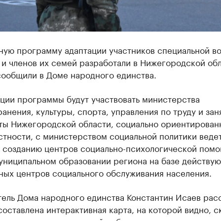
ную программу адаптации участников специальной в
и членов их семей разработали в Нижегородской обл
сообщили в Доме народного единства.
ации программы будут участвовать министерства
анения, культуры, спорта, управления по труду и зан
ты Нижегородской области, социально ориентирован
стности, с министерством социальной политики веде
о созданию центров социально-психологической помо
униципальном образовании региона на базе действу
ных центров социального обслуживания населения.
ель Дома народного единства Константин Исаев расс
составлена интерактивная карта, на которой видно, с
в можно привлечь к этой работе.