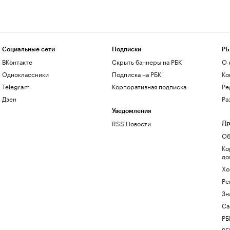
Социальные сети
Подписки
РБ
ВКонтакте
Скрыть баннеры на РБК
О 
Одноклассники
Подписка на РБК
Ко
Telegram
Корпоративная подписка
Ре
Дзен
Ра
Уведомления
RSS Новости
Др
Об
Ко
до
Хо
Ре
Зн
Са
РБ
РБ