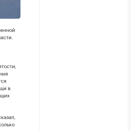
оенной
асти.
ятости,
ные
тся
щи в
ющих
казал,
колько