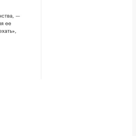
ства, —
ля ее
хать»,