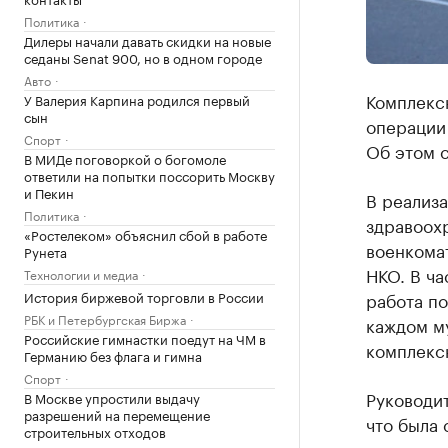
Политика
Дилеры начали давать скидки на новые
седаны Senat 900, но в одном городе
Авто
Комплекс
У Валерия Карпина родился первый
сын
операции 
Спорт
Об этом 
В МИДе поговоркой о богомоле
ответили на попытки поссорить Москву
и Пекин
В реализ
Политика
здравоохр
«Ростелеком» объяснил сбой в работе
военкома
Рунета
НКО. В ча
Технологии и медиа
работа п
История биржевой торговли в России
РБК и Петербургская Биржа
каждом м
Российские гимнастки поедут на ЧМ в
комплекс
Германию без флага и гимна
Спорт
Руководит
В Москве упростили выдачу
разрешений на перемещение
что была 
строительных отходов
психолого