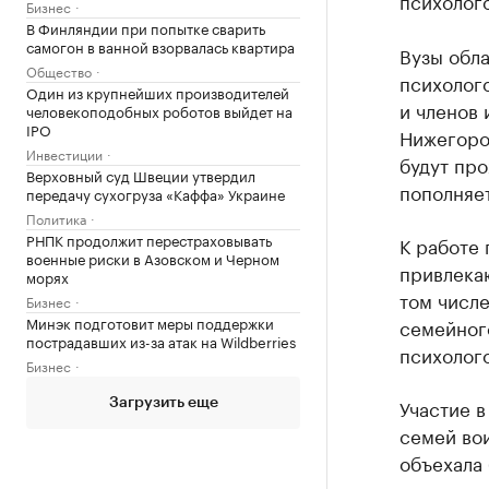
Бизнес
В Финляндии при попытке сварить
самогон в ванной взорвалась квартира
Вузы обл
Общество
психолог
Один из крупнейших производителей
и членов 
человекоподобных роботов выйдет на
IPO
Нижегоро
Инвестиции
будут пр
Верховный суд Швеции утвердил
пополняет
передачу сухогруза «Каффа» Украине
Политика
РНПК продолжит перестраховывать
К работе 
военные риски в Азовском и Черном
привлека
морях
том числе
Бизнес
Минэк подготовит меры поддержки
семейного
пострадавших из-за атак на Wildberries
психолого
Бизнес
Участие в
Загрузить еще
семей во
объехала 
нуждаются