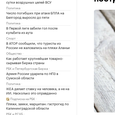
сутки воздушных целей ВСУ
Политика
Число погибших при атаке БПЛА на
Белгород выросло до пяти
Политика
В Первой лиге забили гол после
кульбита из аута
Спорт
В АТОР сообщили, что туристы из
России не жаловались на пляжи Аланьи
Общество
Как работает крупнейшая товарно-
сырьевая биржа страны
РБК и Петербургская Биржа
Армия России ударила по НПЗ в
Сумской области
Политика
IKEA делает ставку на человека, а не на
ИИ. Насколько это оправданно
Подписка на РБК
Пляжи, замки, марципан: гастрогид по
Калининградской области
РБК и РСХБ