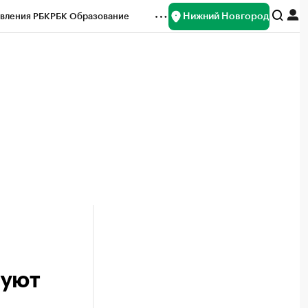
Нижний Новгород
вления РБК
РБК Образование
редитные рейтинги
Франшизы
нсы
Рынок наличной валюты
руют