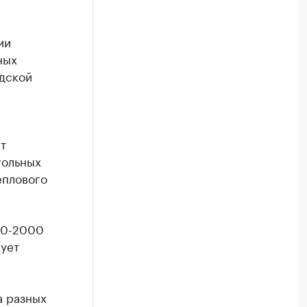
ии
ных
дской
т
гольных
еплового
00-2000
рует
а разных