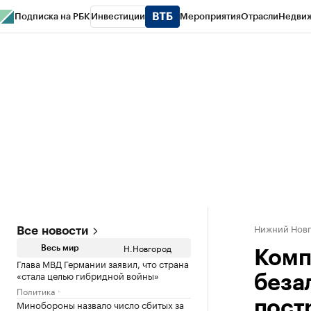
Подписка на РБК
Инвестиции
Мероприятия
Отрасли
Недви
РБК Курсы
РБК Life
Тренды
Визионеры
Национальные проекты
Горо
Газета
Спецпроекты СПб
Конференции СПб
Спецпроекты
Проверк
Нижний Нов
Все новости
Н.Новгород
Весь мир
Комп
Глава МВД Германии заявил, что страна
«стала целью гибридной войны»
беза
Политика
Минобороны назвало число сбитых за
пост