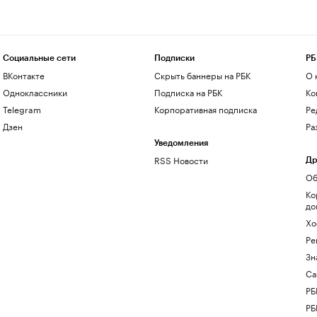
Социальные сети
Подписки
РБ
ВКонтакте
Скрыть баннеры на РБК
О 
Одноклассники
Подписка на РБК
Ко
Telegram
Корпоративная подписка
Ре
Дзен
Ра
Уведомления
RSS Новости
Др
Об
Ко
до
Хо
Ре
Зн
Са
РБ
РБ