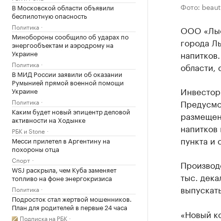
Фото: beaut
В Московской области объявили
беспилотную опасность
Политика
ООО «Лыс
Минобороны сообщило об ударах по
города Л
энергообъектам и аэродрому на
Украине
напитков
Политика
области,
В МИД России заявили об оказании
Румынией прямой военной помощи
Инвестор 
Украине
Политика
Предусмот
Каким будет новый эпицентр деловой
размещен
активности на Ходынке
напитков 
РБК и Stone
пункта и 
Месси прилетел в Аргентину на
похороны отца
Спорт
Производ
WSJ раскрыла, чем Куба заменяет
тыс. дека
топливо на фоне энергокризиса
выпускать
Политика
Подросток стал жертвой мошенников.
План для родителей в первые 24 часа
«Новый к
Подписка на РБК