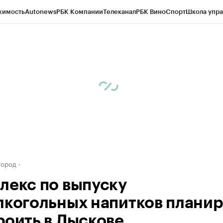
жимость
Autonews
РБК Компании
Телеканал
РБК Вино
Спорт
Школа упра
д
Стиль
Крипто
РБК Бизнес-среда
Дискуссионный клуб
Исследования
К
а контрагентов
Политика
Экономика
Бизнес
Технологии и медиа
Фина
город
лекс по выпуску
лкогольных напитков плани
роить в Лыскове