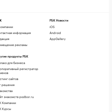
К
РБК Новости
компании
iOS
нтактная информация
Android
дакция
AppGallery
змещение рекламы
угие продукты РБК
лако для бизнеса
рпоративный регистратор
менов
стинг сайтов
г.решения
акомства
йт знакомств podbor.ru
К Компании
К Курсы