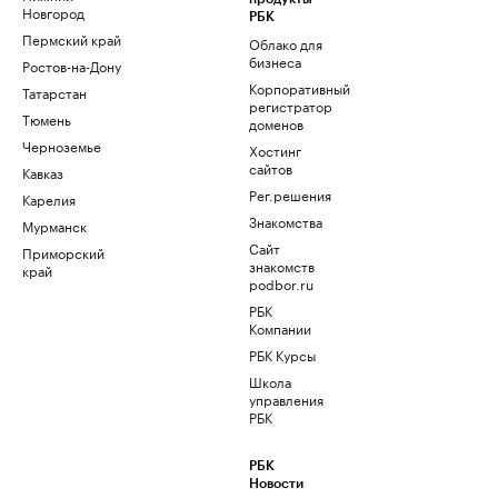
Новгород
РБК
Пермский край
Облако для
бизнеса
Ростов-на-Дону
Корпоративный
Татарстан
регистратор
Тюмень
доменов
Черноземье
Хостинг
сайтов
Кавказ
Рег.решения
Карелия
Знакомства
Мурманск
Сайт
Приморский
знакомств
край
podbor.ru
РБК
Компании
РБК Курсы
Школа
управления
РБК
РБК
Новости