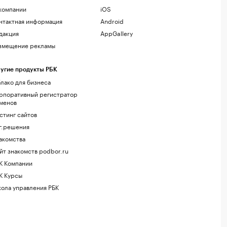
компании
iOS
нтактная информация
Android
дакция
AppGallery
змещение рекламы
угие продукты РБК
лако для бизнеса
рпоративный регистратор
менов
стинг сайтов
г.решения
акомства
йт знакомств podbor.ru
К Компании
К Курсы
ола управления РБК