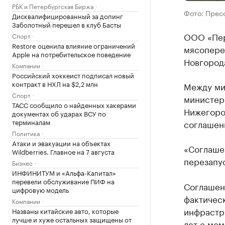
РБК и Петербургская Биржа
Фото: Прес
Дисквалифицированный за допинг
Заболотный перешел в клуб Басты
ООО «Пер
Спорт
Restore оценила влияние ограничений
мясопере
Apple на потребительское поведение
Новгорода
Компании
Российский хоккеист подписал новый
контракт в НХЛ на $2,2 млн
Между ми
Спорт
министер
ТАСС сообщило о найденных хакерами
Нижегоро
документах об ударах ВСУ по
терминалам
соглашен
Политика
Атаки и эвакуации на объектах
«Соглаше
Wildberries. Главное на 7 августа
перезапус
Бизнес
ИНФИНИТУМ и «Альфа-Капитал»
перевели обслуживание ПИФ на
Соглашен
цифровую модель
фактичес
Компании
инфрастру
Названы китайские авто, которые
лучше и хуже остальных защищены от
лет с мом