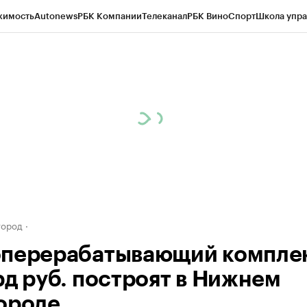
жимость
Autonews
РБК Компании
Телеканал
РБК Вино
Спорт
Школа упра
д
Стиль
Крипто
РБК Бизнес-среда
Дискуссионный клуб
Исследования
К
а контрагентов
Политика
Экономика
Бизнес
Технологии и медиа
Фина
город
перерабатывающий комплек
рд руб. построят в Нижнем
ороде