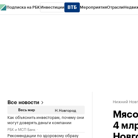
Подписка на РБК
Инвестиции
Мероприятия
Отрасли
Недви
РБК Курсы
РБК Life
Тренды
Визионеры
Национальные проекты
Горо
Газета
Спецпроекты СПб
Конференции СПб
Спецпроекты
Проверк
Нижний Нов
Все новости
Н.Новгород
Весь мир
Мясо
Как объяснить инвесторам, почему они
могут доверять деньги компании
4 мл
РБК и МСП Банк
Рекомендации по здоровому образу
Новг