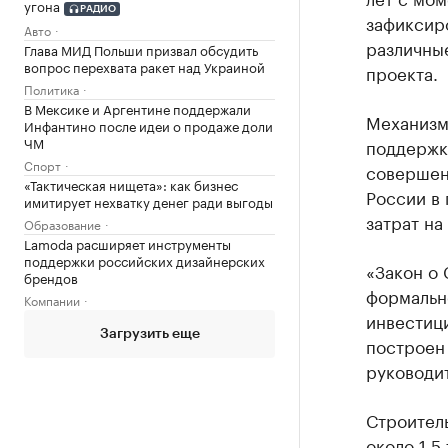
угона
РАДИО
зафиксиро
Авто
различны
Глава МИД Польши призвал обсудить
вопрос перехвата ракет над Украиной
проекта.
Политика
В Мексике и Аргентине поддержали
Механизм
Инфантино после идеи о продаже доли
ЧМ
поддержк
Спорт
совершен
«Тактическая нищета»: как бизнес
России в
имитирует нехватку денег ради выгоды
затрат на
Образование
Lamoda расширяет инструменты
поддержки российских дизайнерских
«Закон о 
брендов
формально
Компании
инвестиц
Загрузить еще
построен
руководи
Строител
около 1,5