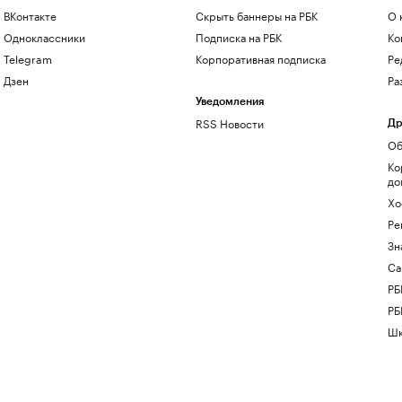
ВКонтакте
Скрыть баннеры на РБК
О 
Одноклассники
Подписка на РБК
Ко
Telegram
Корпоративная подписка
Ре
Дзен
Ра
Уведомления
RSS Новости
Др
Об
Ко
до
Хо
Ре
Зн
Са
РБ
РБ
Шк