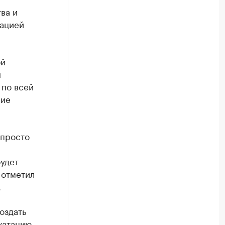
ва и
зацией
ой
н
 по всей
ние
 просто
удет
 отметил
.
оздать
луатацию