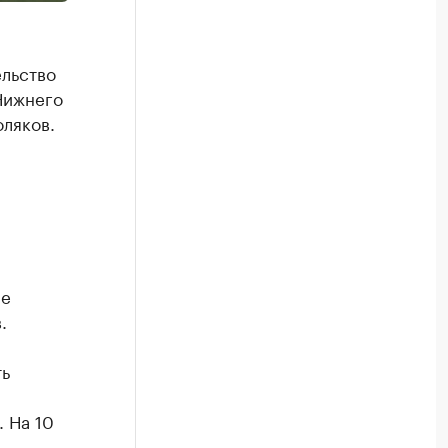
льство
Нижнего
ляков.
ле
.
ь
 На 10