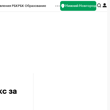
Нижний Новгород
вления РБК
РБК Образование
редитные рейтинги
Франшизы
нсы
Рынок наличной валюты
с за