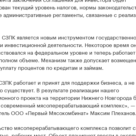
ван текущий уровень налогов, нормы законодательст
е административные регламенты, связанные с реали
 СЗПК является новым инструментом государственн
и инвестиционной деятельности. Некоторое время о
ствовался на федеральном уровне и теперь работает
 полном объеме. Механизм также допускает возмеще
 уплату процентов по кредитам и займам.
СЗПК работает и принят для поддержки бизнеса, а не
 существует. В результате реализации нашего
ионного проекта на территории Нижнего Новгорода б
 современный мясоперерабатывающий комплекс», —
тель ООО «Первый Мясокомбинат» Максим Плеханов
ьство мясоперерабатывающего комплекса позволит с
 тыс. рабочих мест. Объект планируют ввести в эксп