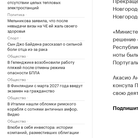
Прекраще
отсутствии целых тепловых
электростанций
Новгород
Политика
Новгород
Мельникова заявила, что после
невыдачи визы на ЧЕ ей жаль своего
«Министе
здоровья
Спорт
решение 
Сын Джо Байдена рассказал о сильной
Республи
боли отца из-за рака
ноты был
Общество
Португал
В Геленджике возобновили работу
пляжей после отмены режима
опасности БПЛА
Акасио А
Общество
консула П
В Финляндии с марта 2027 года введут
экзамен на гражданство
свою деят
Общество
В Италии нашли обломки римского
корабля с сотнями античных амфор.
Подпишит
Видео
Общество
Влюби в себя инвестора: истории
компаний, разместивших облигации