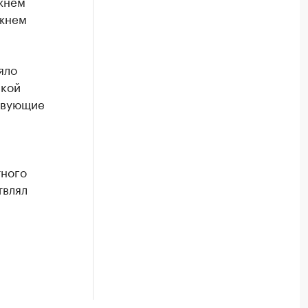
жнем
ижнем
яло
ской
твующие
тного
твлял