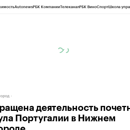
жимость
Autonews
РБК Компании
Телеканал
РБК Вино
Спорт
Школа упра
д
Стиль
Крипто
РБК Бизнес-среда
Дискуссионный клуб
Исследования
К
а контрагентов
Политика
Экономика
Бизнес
Технологии и медиа
Фина
город
ращена деятельность почет
ула Португалии в Нижнем
ороде