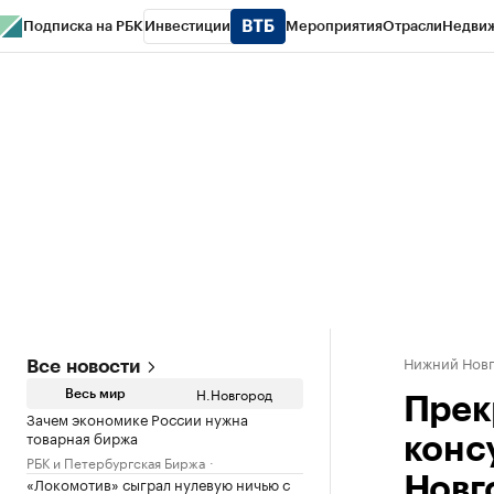
Подписка на РБК
Инвестиции
Мероприятия
Отрасли
Недви
РБК Курсы
РБК Life
Тренды
Визионеры
Национальные проекты
Горо
Газета
Спецпроекты СПб
Конференции СПб
Спецпроекты
Проверк
Нижний Нов
Все новости
Н.Новгород
Весь мир
Прек
Зачем экономике России нужна
товарная биржа
конс
РБК и Петербургская Биржа
«Локомотив» сыграл нулевую ничью с
Новг