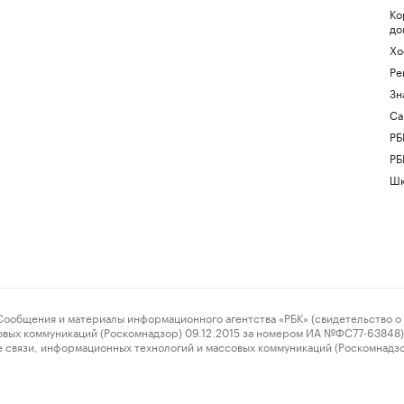
Ко
до
Хо
Ре
Зн
Са
РБ
РБ
Шк
ения и материалы информационного агентства «РБК» (свидетельство о 
овых коммуникаций (Роскомнадзор) 09.12.2015 за номером ИА №ФС77-63848) 
 связи, информационных технологий и массовых коммуникаций (Роскомнадз