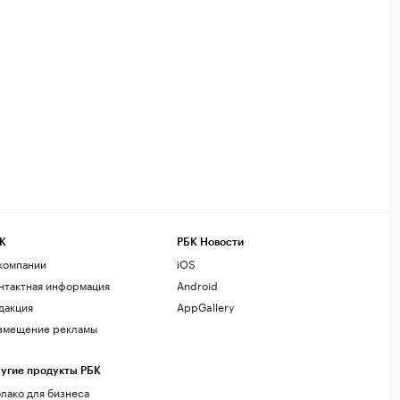
К
РБК Новости
компании
iOS
нтактная информация
Android
дакция
AppGallery
змещение рекламы
угие продукты РБК
лако для бизнеса