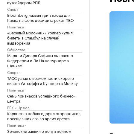
аутсайдером РПЛ
Спорт
Bloomberg назвал три выхода для
Киева на фоне дефицита ракет ПВО
Политика
«Веселый молочник» Уолкер купил
билеты в Стамбул на случай
выдворения
Общество
Марат и Динара Сафины сыграют с
Федерером и Ли На на турнире в
Шанхае
Спорт
ТАСС узнал о возможности скорого
визита Уиткоффа и Кушнера в Москву
Политика
Семь признаков успешного бизнес-
центра
РБК и Upside
Карапетян поблагодарил сторонников,
посещавших его во время ареста
Политика
Зеленский заявил о почти полном