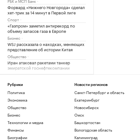
РБК и МСП Банк
Форвард «Нижнего Новгорода» сделал
хет-трик за 14 минут в Первой лиге
Спорт
«Газпром» заметил антирекорд по
объему запасов газа в Европе
Бизнес
WSJ рассказала о находках, меняющих
представление об истории Китая
Общество
Иран атаковал ракетами танкер
эмиратской госнефтекомпании
Политика
Российские военные ударили по целям
в портах Николаев и Одесса
Рубрики
Новости регионов
Политика
Санкт-Петербург и область
Политика
Экономика
Екатеринбург
Загрузить еще
Общество
Новосибирск
Бизнес
Омск
Технологии и медиа
Башкортостан
Финансы
Вологодская область
Биографии
Калининград