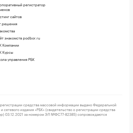
рпоративный регистратор
менов
стинг сайтов
г.решения
акомства
йт знакомств podbor.ru
К Компании
К Курсы
ола управления РБК
регистрации средства массовой информации выдано Федеральной
и сетевого издания «РБК» (свидетельство о регистрации средства
ор) 03.12.2021 за номером ЭЛ №ФС77-82385) сопровождаются