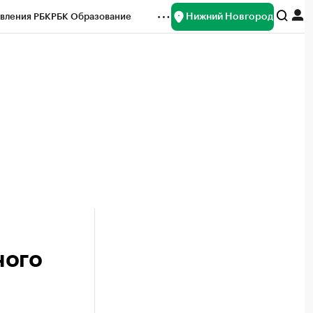
Нижний Новгород
вления РБК
РБК Образование
редитные рейтинги
Франшизы
нсы
Рынок наличной валюты
ного