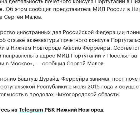
на деятельность почетного консула Португалии в Ни
е. Об этом сообщил представитель МИД России в Н
е Сергей Малов.
рство иностранных дел Российской Федерации прин
об отзыве экзекватуры почетного консула Португаль
ки в Нижнем Новгороде Акасио Феррейры. Соответс
и направлены в адрес МИД Португалии и Посольства
ии в Москве», — сообщил Сергей Малов.
нтонио Баштуш Дурайш Феррейра занимал пост поче
ортугальской Республики с июля 2015 года и осущес
ельность в пределах Нижегородской области.
есь на
Telegram
РБК Нижний Новгород