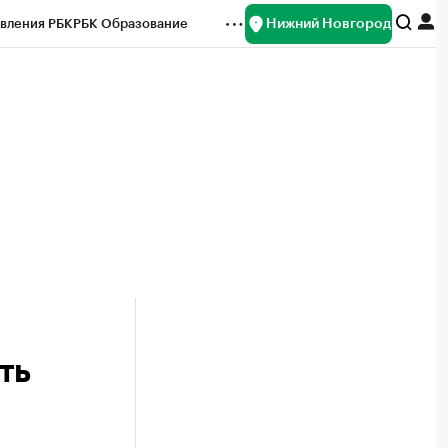
Нижний Новгород
вления РБК
РБК Образование
редитные рейтинги
Франшизы
нсы
Рынок наличной валюты
ть