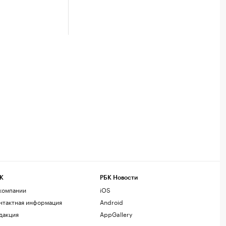
К
РБК Новости
компании
iOS
нтактная информация
Android
дакция
AppGallery
змещение рекламы