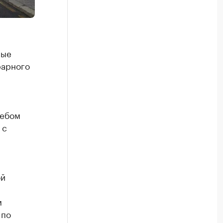
вые
рарного
лебом
 с
ой
м
 по