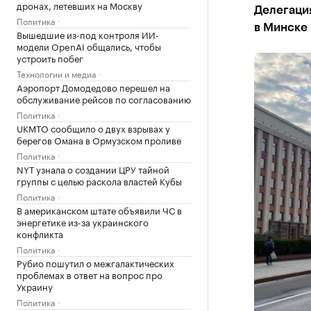
дронах, летевших на Москву
Делегаци
Политика
в Минске
Вышедшие из-под контроля ИИ-
модели OpenAI общались, чтобы
устроить побег
Технологии и медиа
Аэропорт Домодедово перешел на
обслуживание рейсов по согласованию
Политика
UKMTO сообщило о двух взрывах у
берегов Омана в Ормузском проливе
Политика
NYT узнала о создании ЦРУ тайной
группы с целью раскола властей Кубы
Политика
В американском штате объявили ЧС в
энергетике из-за украинского
конфликта
Политика
Рубио пошутил о межгалактических
проблемах в ответ на вопрос про
Украину
Политика