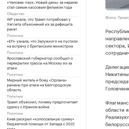
«Человек-паук: Новый день» за неделю
стал самым кассовым фильмом года
Общество
Фото: Теле
WP узнала, что Трамп потребовал у
Хегсета объяснений из-за дефицита
ракет
Республи
Политика
направле
«ЕП» узнала, что Залужного не пустили
сектора, 
на встречу с британским министром
сотруднич
Политика
Ярославский губернатор сообщил о
перекрытии трассы на Москву из-за
Делегаци
атаки
Никитиным
Политика
Мирный житель и боец «Орлана»
председа
ранены при атаке на Белгородскую
Головченк
область
Политика
Флагманс
Трамп объяснил, почему предпочитает
сделку с Ираном войне
области 
Политика
Реализуют
Киев раскрыл «колоссальную сумму»
белорусс
бюджетной помощи от Запада с 2022
года