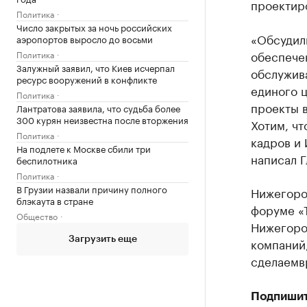
проектир
Политика
Число закрытых за ночь российских
«Обсудил
аэропортов выросло до восьми
обеспече
Политика
Залужный заявил, что Киев исчерпал
обслужив
ресурс вооружений в конфликте
единого 
Политика
проекты в
Лантратова заявила, что судьба более
300 курян неизвестна после вторжения
Хотим, ч
Политика
кадров и 
На подлете к Москве сбили три
написал Г
беспилотника
Политика
В Грузии назвали причину полного
Нижегоро
блэкаута в стране
форуме «
Общество
Нижегоро
Загрузить еще
компаний
сделаемв
Подпишит