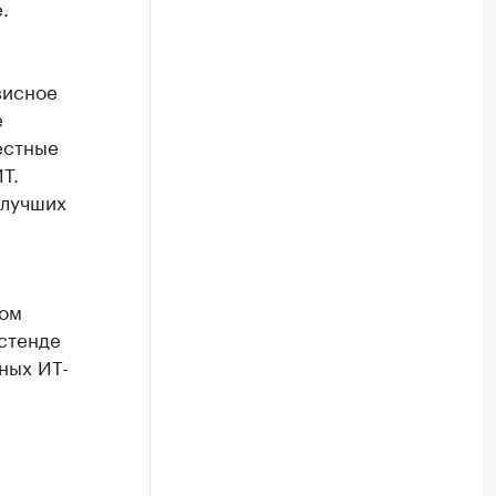
.
висное
е
естные
Т.
 лучших
ном
стенде
ных ИТ-