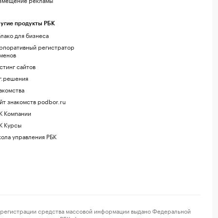
угие продукты РБК
лако для бизнеса
рпоративный регистратор
менов
стинг сайтов
г.решения
акомства
йт знакомств podbor.ru
К Компании
К Курсы
ола управления РБК
регистрации средства массовой информации выдано Федеральной