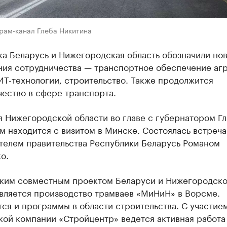
грам-канал Глеба Никитина
ка Беларусь и Нижегородская область обозначили но
ния сотрудничества — транспортное обеспечение аг
ИТ-технологии, строительство. Также продолжится
ество в сфере транспорта.
я Нижегородской области во главе с губернатором Г
 находится с визитом в Минске. Состоялась встреча
телем правительства Республики Беларусь Романом
о.
ким совместным проектом Беларуси и Нижегородск
является производство трамваев «МиНиН» в Ворсме.
ся и программы в области строительства. С участие
кой компании «Стройцентр» ведется активная работа