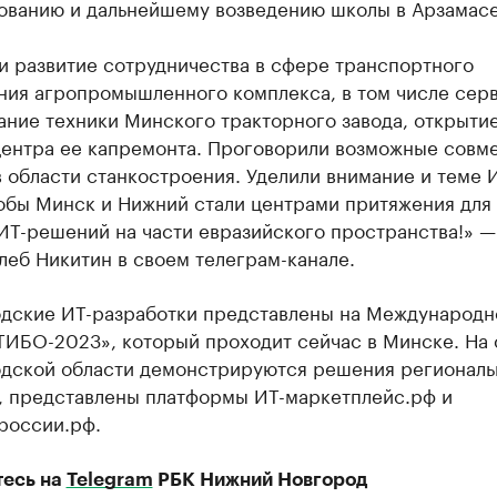
ованию и дальнейшему возведению школы в Арзамасе
и развитие сотрудничества в сфере транспортного
ния агропромышленного комплекса, в том числе сер
ание техники Минского тракторного завода, открыти
центра ее капремонта. Проговорили возможные совм
 области станкостроения. Уделили внимание и теме И
тобы Минск и Нижний стали центрами притяжения для
ИТ-решений на части евразийского пространства!» —
леб Никитин в своем телеграм-канале.
дские ИТ-разработки представлены на Международ
ТИБО-2023», который проходит сейчас в Минске. На 
дской области демонстрируются решения региональ
, представлены платформы ИТ-маркетплейс.рф и
россии.рф.
есь на
Telegram
РБК Нижний Новгород