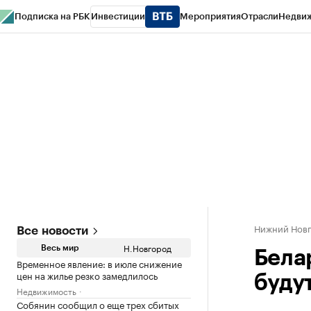
Подписка на РБК
Инвестиции
Мероприятия
Отрасли
Недви
РБК Курсы
РБК Life
Тренды
Визионеры
Национальные проекты
Горо
Газета
Спецпроекты СПб
Конференции СПб
Спецпроекты
Проверк
Нижний Нов
Все новости
Н.Новгород
Весь мир
Бела
Временное явление: в июле снижение
цен на жилье резко замедлилось
буду
Недвижимость
Собянин сообщил о еще трех сбитых