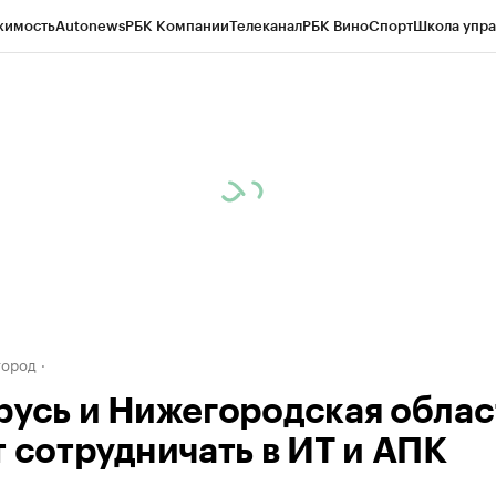
жимость
Autonews
РБК Компании
Телеканал
РБК Вино
Спорт
Школа упра
д
Стиль
Крипто
РБК Бизнес-среда
Дискуссионный клуб
Исследования
К
а контрагентов
Политика
Экономика
Бизнес
Технологии и медиа
Фина
город
русь и Нижегородская облас
т сотрудничать в ИТ и АПК