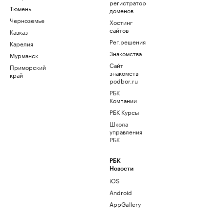
регистратор
Тюмень
доменов
Черноземье
Хостинг
сайтов
Кавказ
Рег.решения
Карелия
Знакомства
Мурманск
Сайт
Приморский
знакомств
край
podbor.ru
РБК
Компании
РБК Курсы
Школа
управления
РБК
РБК
Новости
iOS
Android
AppGallery