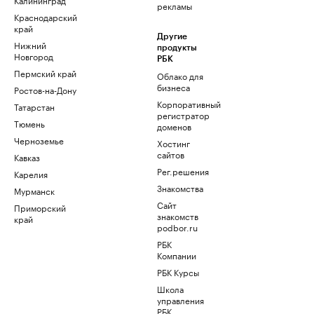
рекламы
Краснодарский
край
Другие
Нижний
продукты
Новгород
РБК
Пермский край
Облако для
бизнеса
Ростов-на-Дону
Корпоративный
Татарстан
регистратор
Тюмень
доменов
Черноземье
Хостинг
сайтов
Кавказ
Рег.решения
Карелия
Знакомства
Мурманск
Сайт
Приморский
знакомств
край
podbor.ru
РБК
Компании
РБК Курсы
Школа
управления
РБК