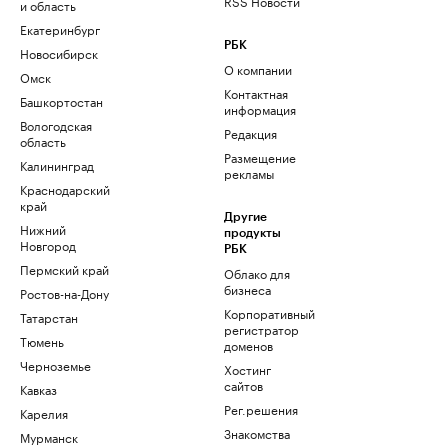
RSS Новости
и область
Екатеринбург
РБК
Новосибирск
О компании
Омск
Контактная
Башкортостан
информация
Вологодская
Редакция
область
Размещение
Калининград
рекламы
Краснодарский
край
Другие
Нижний
продукты
Новгород
РБК
Пермский край
Облако для
бизнеса
Ростов-на-Дону
Корпоративный
Татарстан
регистратор
Тюмень
доменов
Черноземье
Хостинг
сайтов
Кавказ
Рег.решения
Карелия
Знакомства
Мурманск