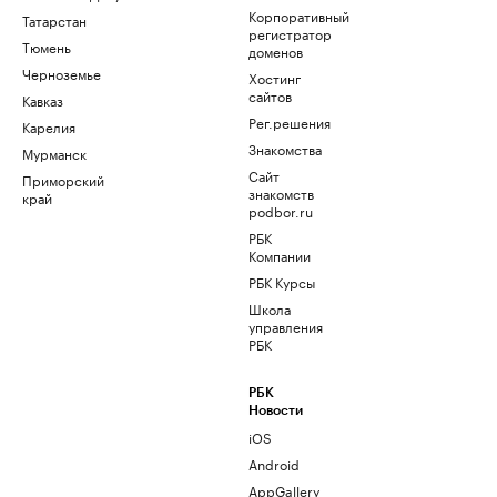
Корпоративный
Татарстан
регистратор
Тюмень
доменов
Черноземье
Хостинг
сайтов
Кавказ
Рег.решения
Карелия
Знакомства
Мурманск
Сайт
Приморский
знакомств
край
podbor.ru
РБК
Компании
РБК Курсы
Школа
управления
РБК
РБК
Новости
iOS
Android
AppGallery