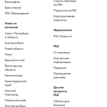
Скрыть баннеры
Биографии
на РБК
База знаний
Подписка на РБК
РБК Образование
Корпоративная
подписка
Новости
регионов
Уведомления
Санкт-Петербург
RSS Новости
и область
Екатеринбург
РБК
Новосибирск
О компании
Омск
Контактная
Башкортостан
информация
Вологодская
Редакция
область
Размещение
Калининград
рекламы
Краснодарский
край
Другие
Нижний
продукты
Новгород
РБК
Пермский край
Облако для
бизнеса
Ростов-на-Дону