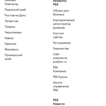
продукты
Новгород
РБК
Пермский край
Облако для
бизнеса
Ростов-на-Дону
Корпоративный
Татарстан
регистратор
Тюмень
доменов
Черноземье
Хостинг
сайтов
Кавказ
Рег.решения
Карелия
Знакомства
Мурманск
Сайт
Приморский
знакомств
край
podbor.ru
РБК
Компании
РБК Курсы
Школа
управления
РБК
РБК
Новости