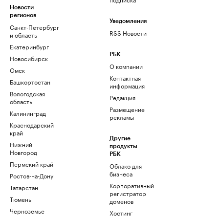
Новости
регионов
Уведомления
Санкт-Петербург
RSS Новости
и область
Екатеринбург
РБК
Новосибирск
О компании
Омск
Контактная
Башкортостан
информация
Вологодская
Редакция
область
Размещение
Калининград
рекламы
Краснодарский
край
Другие
Нижний
продукты
Новгород
РБК
Пермский край
Облако для
бизнеса
Ростов-на-Дону
Корпоративный
Татарстан
регистратор
Тюмень
доменов
Черноземье
Хостинг