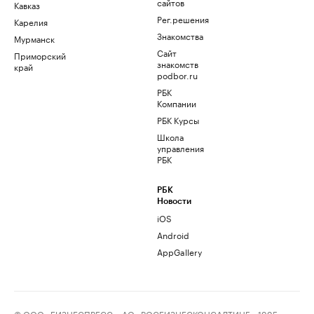
сайтов
Кавказ
Рег.решения
Карелия
Знакомства
Мурманск
Сайт
Приморский
знакомств
край
podbor.ru
РБК
Компании
РБК Курсы
Школа
управления
РБК
РБК
Новости
iOS
Android
AppGallery
© ООО «БИЗНЕСПРЕСС», АО «РОСБИЗНЕСКОНСАЛТИНГ», 1995–