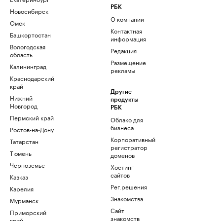
РБК
Новосибирск
О компании
Омск
Контактная
Башкортостан
информация
Вологодская
Редакция
область
Размещение
Калининград
рекламы
Краснодарский
край
Другие
Нижний
продукты
Новгород
РБК
Пермский край
Облако для
бизнеса
Ростов-на-Дону
Корпоративный
Татарстан
регистратор
Тюмень
доменов
Черноземье
Хостинг
сайтов
Кавказ
Рег.решения
Карелия
Знакомства
Мурманск
Сайт
Приморский
знакомств
край