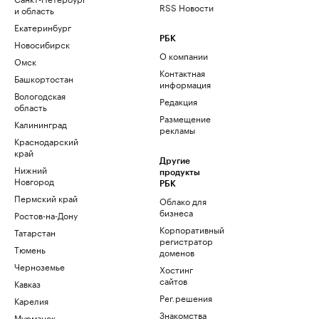
RSS Новости
и область
Екатеринбург
РБК
Новосибирск
О компании
Омск
Контактная
Башкортостан
информация
Вологодская
Редакция
область
Размещение
Калининград
рекламы
Краснодарский
край
Другие
Нижний
продукты
Новгород
РБК
Пермский край
Облако для
бизнеса
Ростов-на-Дону
Корпоративный
Татарстан
регистратор
Тюмень
доменов
Черноземье
Хостинг
сайтов
Кавказ
Рег.решения
Карелия
Знакомства
Мурманск