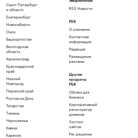
Уведомления
Санкт-Петербург
RSS Новости
и область
Екатеринбург
РБК
Новосибирск
О компании
Омск
Контактная
Башкортостан
информация
Вологодская
Редакция
область
Размещение
Калининград
рекламы
Краснодарский
край
Другие
Нижний
продукты
Новгород
РБК
Пермский край
Облако для
бизнеса
Ростов-на-Дону
Корпоративный
Татарстан
регистратор
Тюмень
доменов
Черноземье
Хостинг
сайтов
Кавказ
Рег.решения
Карелия