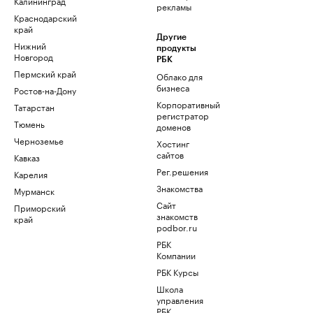
Калининград
рекламы
Краснодарский
край
Другие
Нижний
продукты
Новгород
РБК
Пермский край
Облако для
бизнеса
Ростов-на-Дону
Корпоративный
Татарстан
регистратор
Тюмень
доменов
Черноземье
Хостинг
сайтов
Кавказ
Рег.решения
Карелия
Знакомства
Мурманск
Сайт
Приморский
знакомств
край
podbor.ru
РБК
Компании
РБК Курсы
Школа
управления
РБК