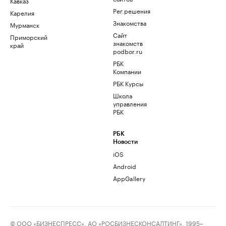
Кавказ
Рег.решения
Карелия
Знакомства
Мурманск
Сайт
Приморский
знакомств
край
podbor.ru
РБК
Компании
РБК Курсы
Школа
управления
РБК
РБК
Новости
iOS
Android
AppGallery
© ООО «БИЗНЕСПРЕСС», АО «РОСБИЗНЕСКОНСАЛТИНГ», 1995–