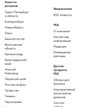
Новости
регионов
Уведомления
Санкт-Петербург
RSS Новости
и область
Екатеринбург
РБК
Новосибирск
О компании
Омск
Контактная
Башкортостан
информация
Вологодская
Редакция
область
Размещение
Калининград
рекламы
Краснодарский
край
Другие
Нижний
продукты
Новгород
РБК
Пермский край
Облако для
бизнеса
Ростов-на-Дону
Корпоративный
Татарстан
регистратор
Тюмень
доменов
Черноземье
Хостинг
сайтов