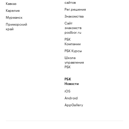
сайтов
Кавказ
Рег.решения
Карелия
Знакомства
Мурманск
Сайт
Приморский
знакомств
край
podbor.ru
РБК
Компании
РБК Курсы
Школа
управления
РБК
РБК
Новости
iOS
Android
AppGallery