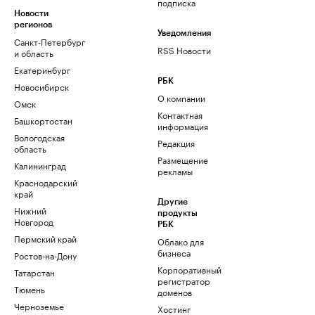
подписка
Новости
регионов
Уведомления
Санкт-Петербург
RSS Новости
и область
Екатеринбург
РБК
Новосибирск
О компании
Омск
Контактная
Башкортостан
информация
Вологодская
Редакция
область
Размещение
Калининград
рекламы
Краснодарский
край
Другие
Нижний
продукты
Новгород
РБК
Пермский край
Облако для
бизнеса
Ростов-на-Дону
Корпоративный
Татарстан
регистратор
Тюмень
доменов
Черноземье
Хостинг