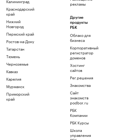
Калининград
рекламы
Краснодарский
край
Другие
Нижний
продукты
Новгород
РБК
Пермский край
Облако для
бизнеса
Ростов-на-Дону
Корпоративный
Татарстан
регистратор
Тюмень
доменов
Черноземье
Хостинг
сайтов
Кавказ
Рег.решения
Карелия
Знакомства
Мурманск
Сайт
Приморский
знакомств
край
podbor.ru
РБК
Компании
РБК Курсы
Школа
управления
РБК