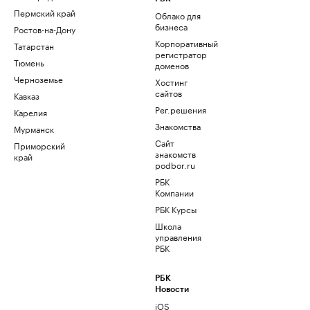
Пермский край
Облако для
бизнеса
Ростов-на-Дону
Корпоративный
Татарстан
регистратор
Тюмень
доменов
Черноземье
Хостинг
сайтов
Кавказ
Рег.решения
Карелия
Знакомства
Мурманск
Сайт
Приморский
знакомств
край
podbor.ru
РБК
Компании
РБК Курсы
Школа
управления
РБК
РБК
Новости
iOS