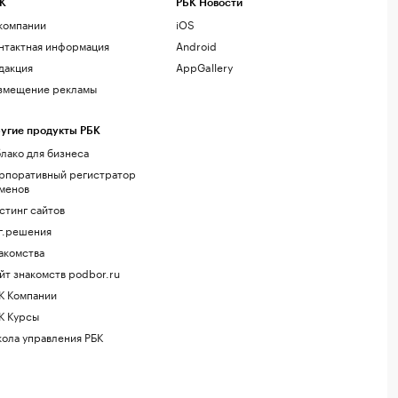
К
РБК Новости
компании
iOS
нтактная информация
Android
дакция
AppGallery
змещение рекламы
угие продукты РБК
лако для бизнеса
рпоративный регистратор
менов
стинг сайтов
г.решения
акомства
йт знакомств podbor.ru
К Компании
К Курсы
ола управления РБК