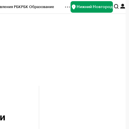
Нижний Новгород
вления РБК
РБК Образование
редитные рейтинги
Франшизы
нсы
Рынок наличной валюты
ри