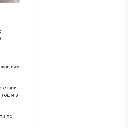
х
и
ровавшим
етствии
 год и в
ти по