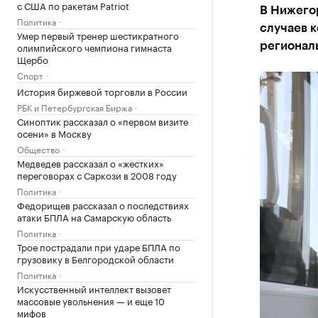
с США по ракетам Patriot
В Нижего
Политика
случаев к
Умер первый тренер шестикратного
олимпийского чемпиона гимнаста
регионал
Щербо
Спорт
История биржевой торговли в России
РБК и Петербургская Биржа
Синоптик рассказал о «первом визите
осени» в Москву
Общество
Медведев рассказал о «жестких»
переговорах с Саркози в 2008 году
Политика
Федорищев рассказал о последствиях
атаки БПЛА на Самарскую область
Политика
Трое пострадали при ударе БПЛА по
грузовику в Белгородской области
Политика
Искусственный интеллект вызовет
массовые увольнения — и еще 10
мифов