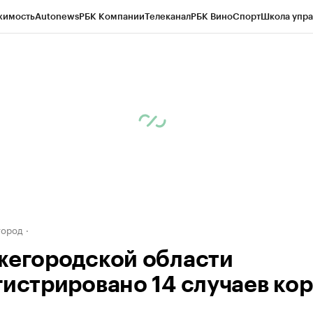
жимость
Autonews
РБК Компании
Телеканал
РБК Вино
Спорт
Школа упра
д
Стиль
Крипто
РБК Бизнес-среда
Дискуссионный клуб
Исследования
К
а контрагентов
Политика
Экономика
Бизнес
Технологии и медиа
Фина
город
жегородской области
гистрировано 14 случаев ко