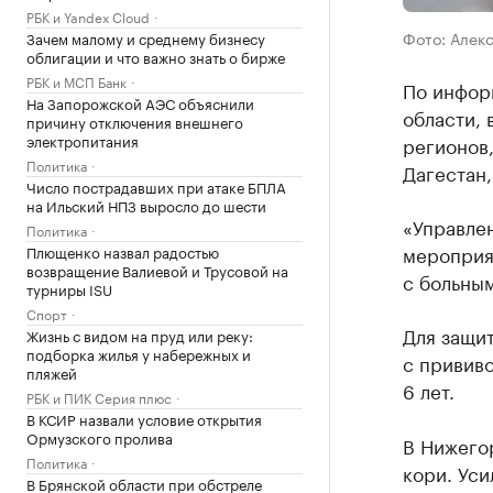
РБК и Yandex Cloud
Фото: Алек
Зачем малому и среднему бизнесу
облигации и что важно знать о бирже
РБК и МСП Банк
По инфор
На Запорожской АЭС объяснили
области, 
причину отключения внешнего
электропитания
регионов,
Политика
Дагестан
Число пострадавших при атаке БПЛА
на Ильский НПЗ выросло до шести
«Управле
Политика
мероприя
Плющенко назвал радостью
возвращение Валиевой и Трусовой на
с больны
турниры ISU
Спорт
Для защит
Жизнь с видом на пруд или реку:
подборка жилья у набережных и
с прививо
пляжей
6 лет.
РБК и ПИК Серия плюс
В КСИР назвали условие открытия
Ормузского пролива
В Нижего
Политика
кори. Уси
В Брянской области при обстреле