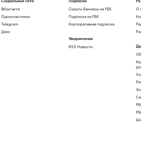
Социальные сети
Подписки
РБ
ВКонтакте
Скрыть баннеры на РБК
О 
Одноклассники
Подписка на РБК
Ко
Telegram
Корпоративная подписка
Ре
Дзен
Ра
Уведомления
RSS Новости
Др
Об
Ко
до
Хо
Ре
Зн
Са
РБ
РБ
Шк