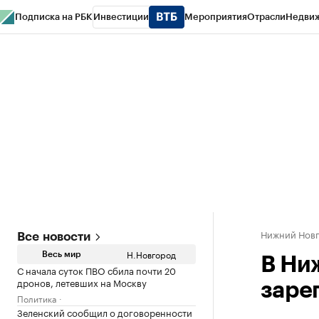
Подписка на РБК
Инвестиции
Мероприятия
Отрасли
Недви
РБК Курсы
РБК Life
Тренды
Визионеры
Национальные проекты
Горо
Газета
Спецпроекты СПб
Конференции СПб
Спецпроекты
Проверк
Нижний Нов
Все новости
Н.Новгород
Весь мир
В Ни
С начала суток ПВО сбила почти 20
дронов, летевших на Москву
заре
Политика
Зеленский сообщил о договоренности