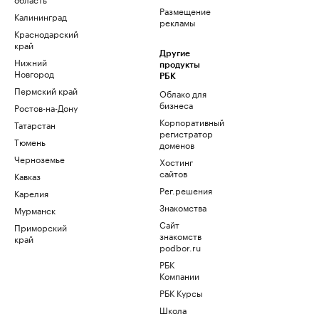
Размещение
Калининград
рекламы
Краснодарский
край
Другие
Нижний
продукты
Новгород
РБК
Пермский край
Облако для
бизнеса
Ростов-на-Дону
Корпоративный
Татарстан
регистратор
Тюмень
доменов
Черноземье
Хостинг
сайтов
Кавказ
Рег.решения
Карелия
Знакомства
Мурманск
Сайт
Приморский
знакомств
край
podbor.ru
РБК
Компании
РБК Курсы
Школа