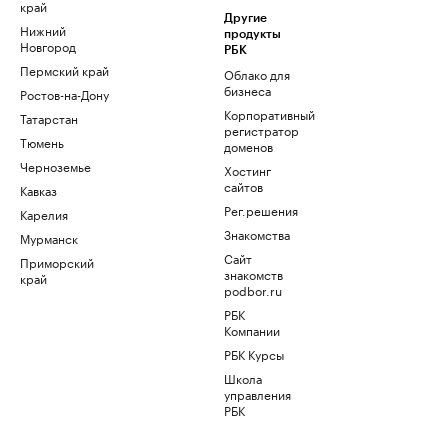
край
Другие
Нижний
продукты
Новгород
РБК
Пермский край
Облако для
бизнеса
Ростов-на-Дону
Корпоративный
Татарстан
регистратор
Тюмень
доменов
Черноземье
Хостинг
сайтов
Кавказ
Рег.решения
Карелия
Знакомства
Мурманск
Сайт
Приморский
знакомств
край
podbor.ru
РБК
Компании
РБК Курсы
Школа
управления
РБК