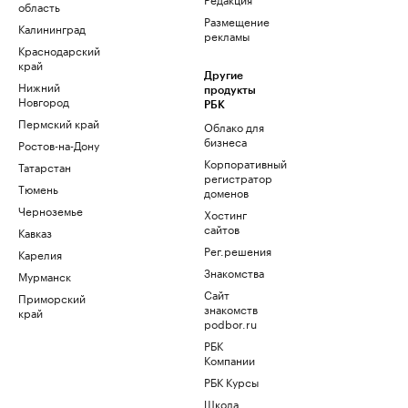
область
Размещение
Калининград
рекламы
Краснодарский
край
Другие
Нижний
продукты
Новгород
РБК
Пермский край
Облако для
бизнеса
Ростов-на-Дону
Корпоративный
Татарстан
регистратор
Тюмень
доменов
Черноземье
Хостинг
сайтов
Кавказ
Рег.решения
Карелия
Знакомства
Мурманск
Сайт
Приморский
знакомств
край
podbor.ru
РБК
Компании
РБК Курсы
Школа