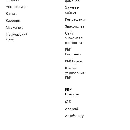
доменов
Черноземье
Хостинг
сайтов
Кавказ
Рег.решения
Карелия
Знакомства
Мурманск
Сайт
Приморский
знакомств
край
podbor.ru
РБК
Компании
РБК Курсы
Школа
управления
РБК
РБК
Новости
iOS
Android
AppGallery