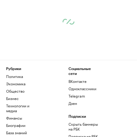
Рубрики
Социальные
сети
Политика
ВКонтакте
Экономика
Одноклассники
Общество
Telegram
Бизнес
Дзен
Технологии и
медиа
Финансы
Подписки
Скрыть баннеры
Биографии
на РБК
База знаний
Подписка на РБК