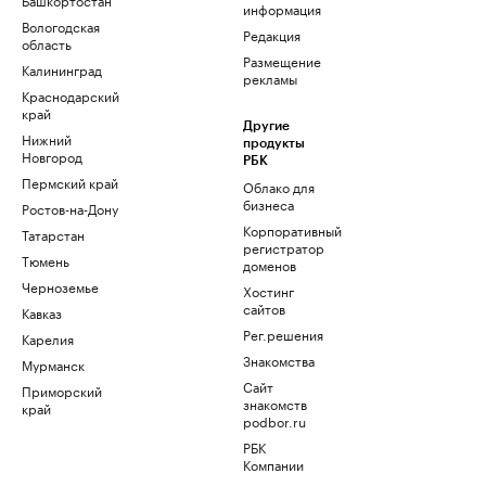
информация
Вологодская
Редакция
область
Размещение
Калининград
рекламы
Краснодарский
край
Другие
Нижний
продукты
Новгород
РБК
Пермский край
Облако для
бизнеса
Ростов-на-Дону
Корпоративный
Татарстан
регистратор
Тюмень
доменов
Черноземье
Хостинг
сайтов
Кавказ
Рег.решения
Карелия
Знакомства
Мурманск
Сайт
Приморский
знакомств
край
podbor.ru
РБК
Компании