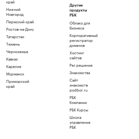
край
Другие
Нижний
продукты
Новгород
РБК
Пермский край
Облако для
бизнеса
Ростов-на-Дону
Корпоративный
Татарстан
регистратор
Тюмень
доменов
Черноземье
Хостинг
сайтов
Кавказ
Рег.решения
Карелия
Знакомства
Мурманск
Сайт
Приморский
знакомств
край
podbor.ru
РБК
Компании
РБК Курсы
Школа
управления
РБК