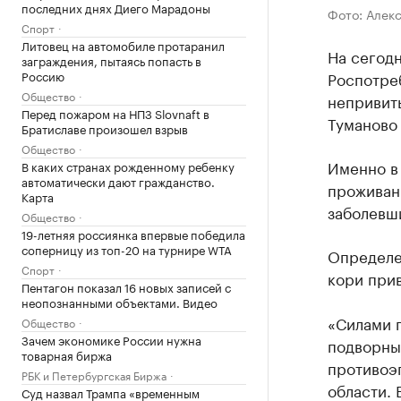
последних днях Диего Марадоны
Фото: Алек
Спорт
Литовец на автомобиле протаранил
На сегодн
заграждения, пытаясь попасть в
Россию
Роспотре
Общество
непривит
Перед пожаром на НПЗ Slovnaft в
Туманово
Братиславе произошел взрыв
Общество
Именно в
В каких странах рожденному ребенку
автоматически дают гражданство.
проживан
Карта
заболевши
Общество
19-летняя россиянка впервые победила
соперницу из топ-20 на турнире WTA
Определен
Спорт
кори прив
Пентагон показал 16 новых записей с
неопознанными объектами. Видео
«Силами 
Общество
Зачем экономике России нужна
подворны
товарная биржа
противоэ
РБК и Петербургская Биржа
области.
Суд назвал Трампа «временным