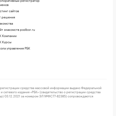
рпоративный регистратор
менов
стинг сайтов
г.решения
акомства
йт знакомств podbor.ru
К Компании
К Курсы
ола управления РБК
регистрации средства массовой информации выдано Федеральной
и сетевого издания «РБК» (свидетельство о регистрации средства
ор) 03.12.2021 за номером ЭЛ №ФС77-82385) сопровождаются