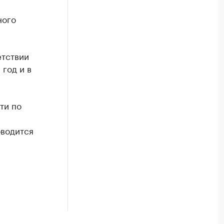
ного
етствии
 год и в
ти по
оводится