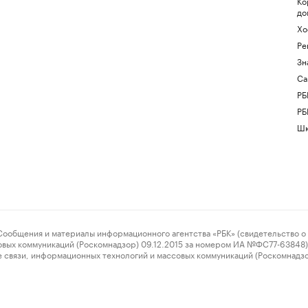
Ко
до
Хо
Ре
Зн
Са
РБ
РБ
Шк
ения и материалы информационного агентства «РБК» (свидетельство о 
овых коммуникаций (Роскомнадзор) 09.12.2015 за номером ИА №ФС77-63848) 
 связи, информационных технологий и массовых коммуникаций (Роскомнадз