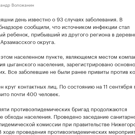
сандр Воложанин
яшни день известно о 93 случаях заболевания. В
бнадзоре сообщили, что источником инфекции стал
ый ребенок, прибывший из другого региона в дерев
 Арзамасского округа.
 этом населенном пункте, являющемся местом компа
ия цыганского населения, зарегистрировано основно
х. Все заболевшие не были ранее привиты против ко
 круг контактных лиц. По состоянию на 11 сентября 
ито почти 400 человек.
пяти противоэпидемических бригад продолжаются
е обходы населения. Проведено заседание санитарн
пидемической комиссии при правительстве Нижегор
 В ходе проведения противоэпидемических мероприя