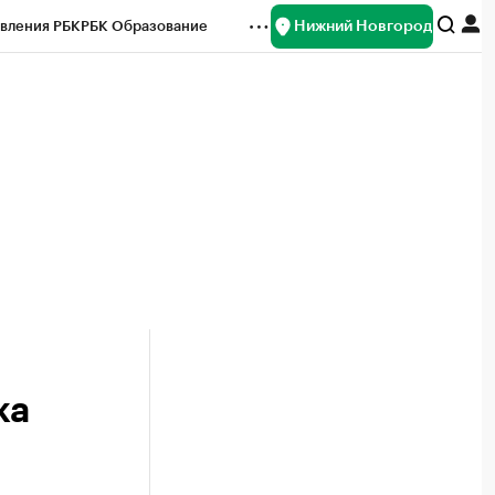
Нижний Новгород
вления РБК
РБК Образование
редитные рейтинги
Франшизы
нсы
Рынок наличной валюты
ка