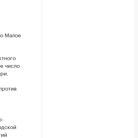
ню Малое
ктного
е число
ри.
против
о-
одской
тий