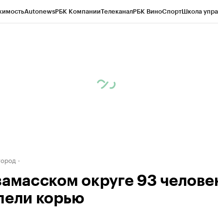
жимость
Autonews
РБК Компании
Телеканал
РБК Вино
Спорт
Школа упра
д
Стиль
Крипто
РБК Бизнес-среда
Дискуссионный клуб
Исследования
К
а контрагентов
Политика
Экономика
Бизнес
Технологии и медиа
Фина
город
замасском округе 93 челове
лели корью