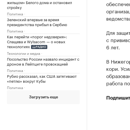
жильцом» Белого дома и остановил
обеспече
стройку
организа
Политика
ведомств
Зеленский впервые за время
президентства прибыл в Сербию
Политика
Для защит
Как перейти «порог недоверия»:
с прививо
Слащева и Wylsacom — о новых
6 лет.
технологиях
РАДИО
Технологии и медиа
Посольство России назвало инцидент с
В Нижего
дроном в Лейпциге провокацией
кори. Уси
Политика
образова
Рубио рассказал, как США затягивают
«петлю» вокруг Кубы
работа по
Политика
Загрузить еще
Подпишит