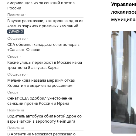
американцев из-за санкций против
Управлен
России
локализо
Политика
В вузах рассказали, как прошла одна из
муниципа
«самых жарких» приемных кампаний
РАДИО
Общество
СКА обменял канадского легионера в
«Салават Юлаев»
Спорт
Какие улицы перекроют в Москве из-за
триатлона 8 августа. Карта
Общество
Мельникова назвала мерзким отказ
Хорватии в выдаче виз россиянам
Спорт
Сенат США одобрил ужесточение
санкций против России и Ирана
Политика
Водитель автобуса сбил ногой дрон со
взрывчаткой в аэропорту Лейпцига
Политика
В Аргентине массажист рассказал о