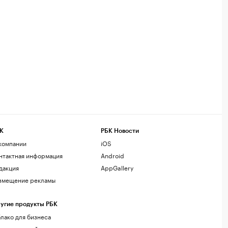
К
РБК Новости
компании
iOS
нтактная информация
Android
дакция
AppGallery
змещение рекламы
угие продукты РБК
лако для бизнеса