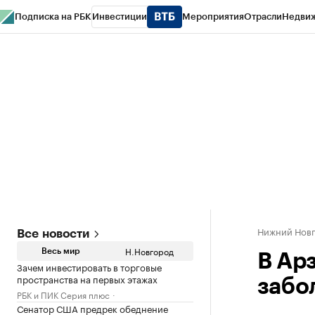
Подписка на РБК
Инвестиции
Мероприятия
Отрасли
Недви
РБК Курсы
РБК Life
Тренды
Визионеры
Национальные проекты
Горо
Газета
Спецпроекты СПб
Конференции СПб
Спецпроекты
Проверк
Нижний Нов
Все новости
Н.Новгород
Весь мир
В Ар
Зачем инвестировать в торговые
пространства на первых этажах
забо
РБК и ПИК Серия плюс
Сенатор США предрек обеднение