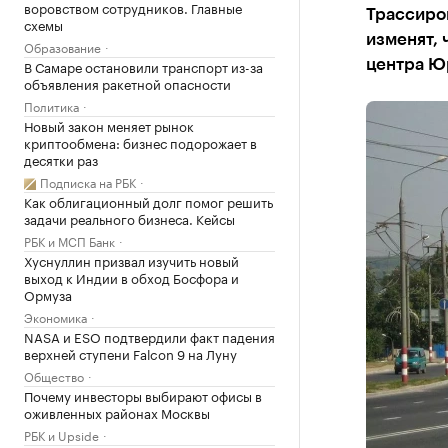
воровством сотрудников. Главные
Трассиро
схемы
изменят, 
Образование
В Самаре остановили транспорт из-за
центра Ю
объявления ракетной опасности
Политика
Новый закон меняет рынок
криптообмена: бизнес подорожает в
десятки раз
Подписка на РБК
Как облигационный долг помог решить
задачи реального бизнеса. Кейсы
РБК и МСП Банк
Хуснуллин призвал изучить новый
выход к Индии в обход Босфора и
Ормуза
Экономика
NASA и ESO подтвердили факт падения
верхней ступени Falcon 9 на Луну
Общество
Почему инвесторы выбирают офисы в
оживленных районах Москвы
РБК и Upside