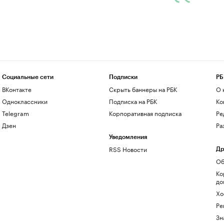
Социальные сети
Подписки
РБ
ВКонтакте
Скрыть баннеры на РБК
О 
Одноклассники
Подписка на РБК
Ко
Telegram
Корпоративная подписка
Ре
Дзен
Ра
Уведомления
RSS Новости
Др
Об
Ко
до
Хо
Ре
Зн