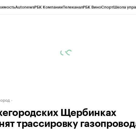
жимость
Autonews
РБК Компании
Телеканал
РБК Вино
Спорт
Школа упра
д
Стиль
Крипто
РБК Бизнес-среда
Дискуссионный клуб
Исследования
К
а контрагентов
Политика
Экономика
Бизнес
Технологии и медиа
Фина
город
жегородских Щербинках
нят трассировку газопровод