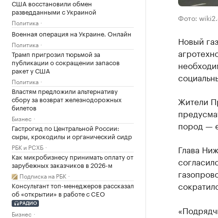
США восстановили обмен
разведданными с Украиной
Фото: wiki2
Политика
Военная операция на Украине. Онлайн
Новый газ
Политика
агротехно
Трамп пригрозил тюрьмой за
публикации о сокращении запасов
необходим
ракет у США
социальны
Политика
Властям предложили альтернативу
сбору за возврат железнодорожных
Жители Пр
билетов
предусма
Бизнес
пород — е
Гастрогид по Центральной России:
сыры, крокодилы и органический сидр
РБК и РСХБ
Глава Ни
Как микробизнесу принимать оплату от
согласилс
зарубежных заказчиков в 2026-м
газопрово
Подписка на РБК
сократило
Консультант топ-менеджеров рассказал
об «открытии» в работе с CEO
РАДИО
«Подрядч
Бизнес