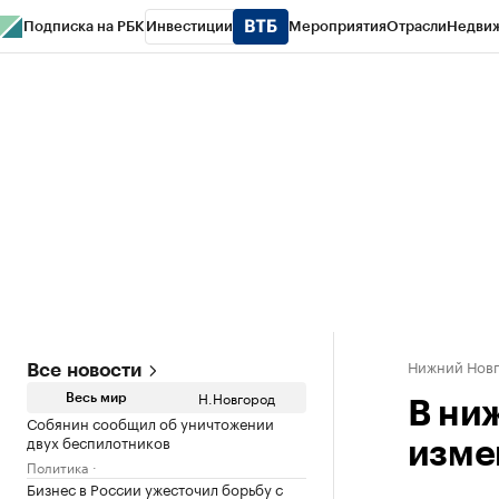
Подписка на РБК
Инвестиции
Мероприятия
Отрасли
Недви
РБК Курсы
РБК Life
Тренды
Визионеры
Национальные проекты
Горо
Газета
Спецпроекты СПб
Конференции СПб
Спецпроекты
Проверк
Нижний Нов
Все новости
Н.Новгород
Весь мир
В ни
Собянин сообщил об уничтожении
двух беспилотников
изме
Политика
Бизнес в России ужесточил борьбу с