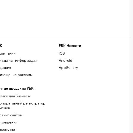
К
РБК Новости
компании
iOS
нтактная информация
Android
дакция
AppGallery
змещение рекламы
угие продукты РБК
лако для бизнеса
рпоративный регистратор
менов
стинг сайтов
г.решения
акомства