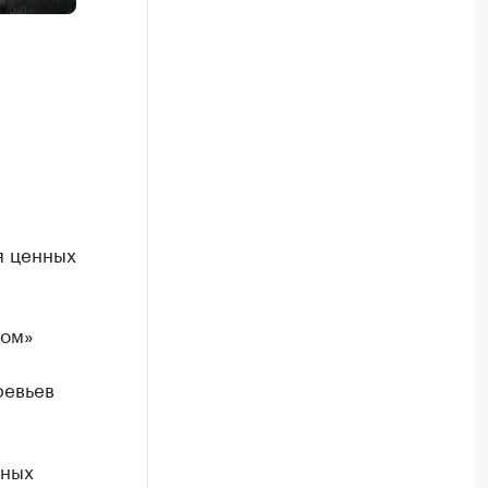
я ценных
ром»
ревьев
нных