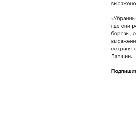
высажено 
«Убранные
где они р
березы, о
высаженн
сохранятс
Лапшин.
Подпишит