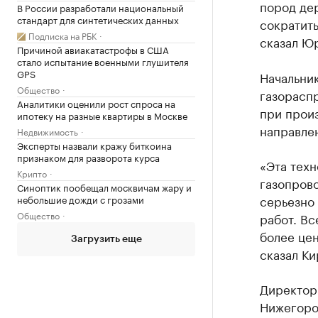
пород дер
В России разработали национальный
стандарт для синтетических данных
сократит
Подписка на РБК
сказал Ю
Причиной авиакатастрофы в США
стало испытание военными глушителя
GPS
Начальни
Общество
газорасп
Аналитики оценили рост спроса на
при произ
ипотеку на разные квартиры в Москве
направле
Недвижимость
Эксперты назвали кражу биткоина
признаком для разворота курса
«Эта техн
Крипто
газопрово
Синоптик пообещал москвичам жару и
серьезно
небольшие дожди с грозами
Общество
работ. Вс
более цен
Загрузить еще
сказал Ки
Директор
Нижегоро