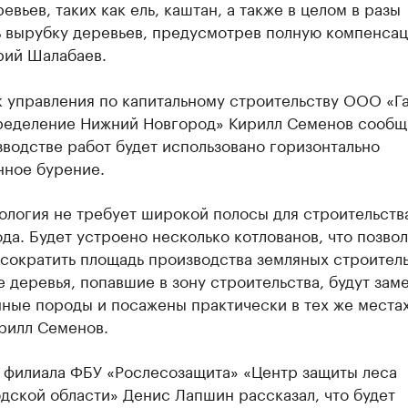
евьев, таких как ель, каштан, а также в целом в разы
ь вырубку деревьев, предусмотрев полную компенса
рий Шалабаев.
к управления по капитальному строительству ООО «Г
ределение Нижний Новгород» Кирилл Семенов сообщи
водстве работ будет использовано горизонтально
нное бурение.
ология не требует широкой полосы для строительств
да. Будет устроено несколько котлованов, что позвол
 сократить площадь производства земляных строител
е деревья, попавшие в зону строительства, будут зам
ные породы и посажены практически в тех же местах
рилл Семенов.
 филиала ФБУ «Рослесозащита» «Центр защиты леса
дской области» Денис Лапшин рассказал, что будет