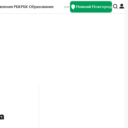
Нижний Новгород
вления РБК
РБК Образование
редитные рейтинги
Франшизы
нсы
Рынок наличной валюты
а