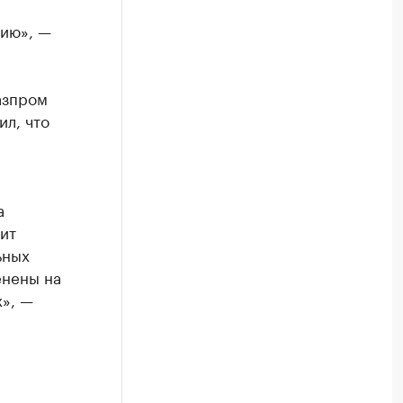
цию», —
азпром
л, что
а
ит
ьных
енены на
», —