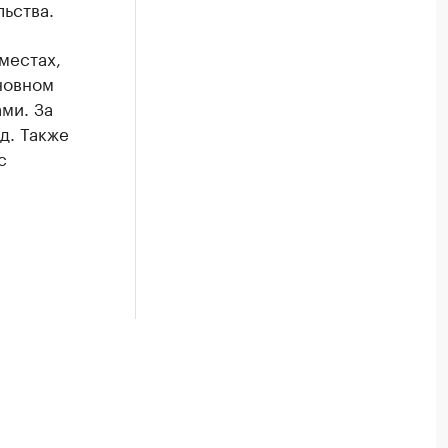
льства.
местах,
новном
ми. За
д. Также
с