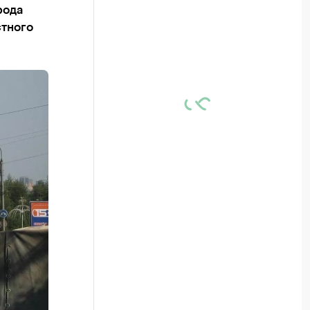
рода
стного